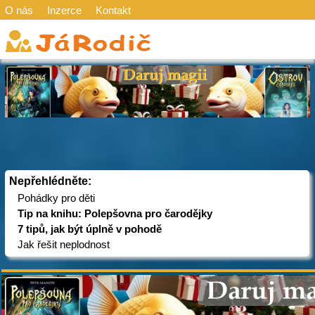
O nás
Inzerce
Kontakt
Nepřehlédněte:
Pohádky pro děti
Tip na knihu: Polepšovna pro čarodějky
7 tipů, jak být úplně v pohodě
Jak řešit neplodnost