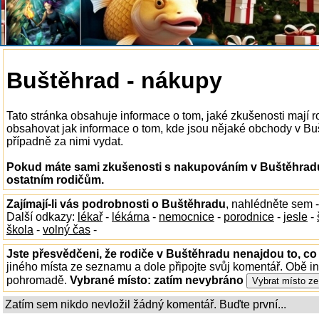
Buštěhrad - nákupy
Tato stránka obsahuje informace o tom, jaké zkušenosti mají
obsahovat jak informace o tom, kde jsou nějaké obchody v Bušt
případně za nimi vydat.
Pokud máte sami zkušenosti s nakupováním v Buštěhradu,
ostatním rodičům.
Zajímají-li vás podrobnosti o Buštěhradu
, nahlédněte sem 
Další odkazy:
lékař
-
lékárna
-
nemocnice
-
porodnice
-
jesle
-
škola
-
volný čas
-
Jste přesvědčeni, že rodiče v Buštěhradu nenajdou to, co 
jiného místa ze seznamu a dole připojte svůj komentář. Obě i
pohromadě.
Vybrané místo:
zatím nevybráno
Zatím sem nikdo nevložil žádný komentář. Buďte první...