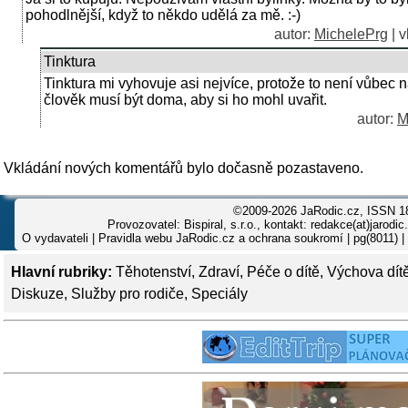
pohodlnější, když to někdo udělá za mě. :-)
autor:
MichelePrg
| v
Tinktura
Tinktura mi vyhovuje asi nejvíce, protože to není vůbec n
člověk musí být doma, aby si ho mohl uvařit.
autor:
M
Vkládání nových komentářů bylo dočasně pozastaveno.
©2009-2026 JaRodic.cz, ISSN 1
Provozovatel: Bispiral, s.r.o., kontakt: redakce(at)jarodic
O vydavateli
|
Pravidla webu JaRodic.cz a ochrana soukromí
| pg(8011) |
Hlavní rubriky:
Těhotenství
,
Zdraví
,
Péče o dítě
,
Výchova dít
Diskuze
,
Služby pro rodiče
,
Speciály