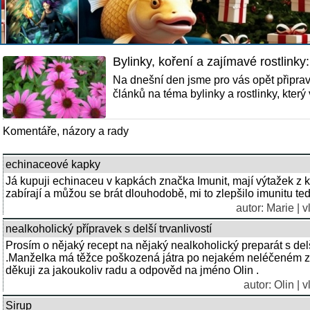
Bylinky, koření a zajímavé rostlinky
Na dnešní den jsme pro vás opět připrav
článků na téma bylinky a rostlinky, který 
Komentáře, názory a rady
echinaceové kapky
Já kupuji echinaceu v kapkách značka Imunit, mají výtažek z k
zabírají a můžou se brát dlouhodobě, mi to zlepšilo imunitu t
autor: Marie | 
nealkoholický přípravek s delší trvanlivostí
Prosím o nějaký recept na nějaký nealkoholický preparát s delš
.Manželka má těžce poškozená játra po nejakém neléčeném z
děkuji za jakoukoliv radu a odpověd na jméno Olin .
autor: Olin | 
Sirup