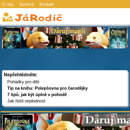
O nás
Inzerce
Kontakt
Nepřehlédněte:
Pohádky pro děti
Tip na knihu: Polepšovna pro čarodějky
7 tipů, jak být úplně v pohodě
Jak řešit neplodnost