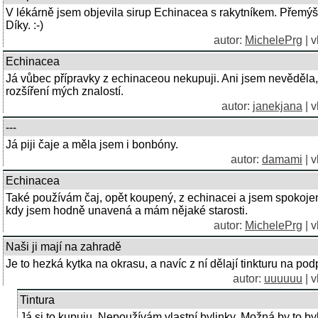
V lékárně jsem objevila sirup Echinacea s rakytníkem. Přemý
Díky. :-)
autor:
MichelePrg
| v
Echinacea
Já vůbec přípravky z echinaceou nekupuji. Ani jsem nevěděla,
rozšíření mých znalostí.
autor:
janekjana
| v
---
Já piji čaje a měla jsem i bonbóny.
autor:
damami
| v
Echinacea
Také používám čaj, opět koupený, z echinacei a jsem spokoje
kdy jsem hodně unavená a mám nějaké starosti.
autor:
MichelePrg
| v
Naši ji mají na zahradě
Je to hezká kytka na okrasu, a navíc z ní dělají tinkturu na podp
autor:
uuuuuu
| v
Tintura
Já si to kupuju. Nepoužívám vlastní bylinky. Možná by to by