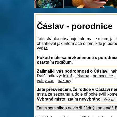
Čáslav - porodnice
Tato stránka obsahuje informace o tom, jak
obsahovat jak informace o tom, kde je porodn
vydat.
Pokud máte sami zkušenosti s porodnice
ostatním rodičům.
Zajímají-li vás podrobnosti o Čáslavi
, na
Další odkazy:
lékař
-
lékárna
-
nemocnice
-
volný čas
-
nákupy
Jste přesvědčeni, že rodiče v Čáslavi ne
místa ze seznamu a dole připojte svůj kom
Vybrané místo:
zatím nevybráno
Zatím sem nikdo nevložil žádný komentář. Bu