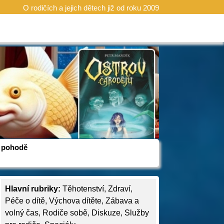
O rodičích a jejich dětech již od roku 2009
 v pohodě
Hlavní rubriky:
Těhotenství
,
Zdraví
,
Péče o dítě
,
Výchova dítěte
,
Zábava a
volný čas
,
Rodiče sobě
,
Diskuze
,
Služby