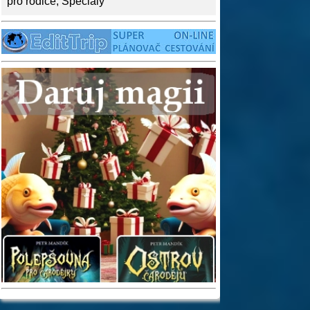
pro rodiče
,
Speciály