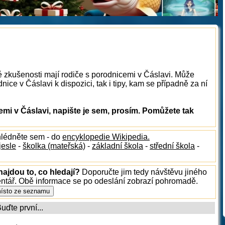
é zkušenosti mají rodiče s porodnicemi v Čáslavi. Může
ice v Čáslavi k dispozici, tak i tipy, kam se případně za ní
mi v Čáslavi, napište je sem, prosím. Pomůžete tak
hlédněte sem - do
encyklopedie Wikipedia.
jesle
-
školka (mateřská)
-
základní škola
-
střední škola
-
najdou to, co hledají?
Doporučte jim tedy návštěvu jiného
entář. Obě informace se po odeslání zobrazí pohromadě.
ďte první...