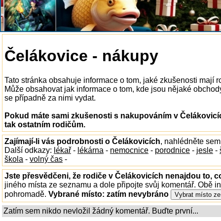
Čelákovice - nákupy
Tato stránka obsahuje informace o tom, jaké zkušenosti mají 
Může obsahovat jak informace o tom, kde jsou nějaké obchody v
se případně za nimi vydat.
Pokud máte sami zkušenosti s nakupováním v Čelákovicíc
tak ostatním rodičům.
Zajímají-li vás podrobnosti o Čelákovicích
, nahlédněte sem
Další odkazy:
lékař
-
lékárna
-
nemocnice
-
porodnice
-
jesle
-
škola
-
volný čas
-
Jste přesvědčeni, že rodiče v Čelákovicích nenajdou to, c
jiného místa ze seznamu a dole připojte svůj komentář. Obě i
pohromadě.
Vybrané místo:
zatím nevybráno
Zatím sem nikdo nevložil žádný komentář. Buďte první...