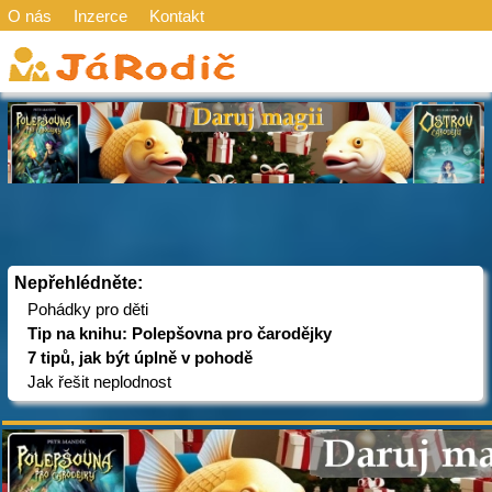
O nás
Inzerce
Kontakt
Nepřehlédněte:
Pohádky pro děti
Tip na knihu: Polepšovna pro čarodějky
7 tipů, jak být úplně v pohodě
Jak řešit neplodnost