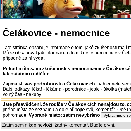
Čelákovice - nemocnice
Tato stránka obsahuje informace o tom, jaké zkušenosti mají 
Může obsahovat jak informace o tom, kde je nemocnice v Čeláko
případně za ní vydat.
Pokud máte sami zkušenosti s nemocnicemi v Čelákovicíc
tak ostatním rodičům.
Zajímají-li vás podrobnosti o Čelákovicích
, nahlédněte sem
Další odkazy:
lékař
-
lékárna
-
porodnice
-
jesle
-
školka (mate
volný čas
-
nákupy
Jste přesvědčeni, že rodiče v Čelákovicích nenajdou to, c
jiného místa ze seznamu a dole připojte svůj komentář. Obě i
pohromadě.
Vybrané místo:
zatím nevybráno
Zatím sem nikdo nevložil žádný komentář. Buďte první...