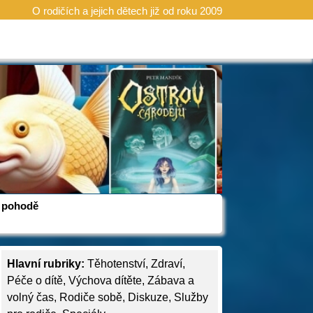
O rodičích a jejich dětech již od roku 2009
 v pohodě
Hlavní rubriky:
Těhotenství
,
Zdraví
,
Péče o dítě
,
Výchova dítěte
,
Zábava a
volný čas
,
Rodiče sobě
,
Diskuze
,
Služby