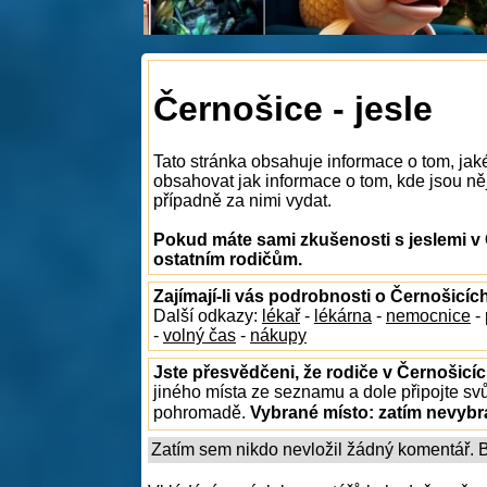
Černošice - jesle
Tato stránka obsahuje informace o tom, jak
obsahovat jak informace o tom, kde jsou něja
případně za nimi vydat.
Pokud máte sami zkušenosti s jeslemi v 
ostatním rodičům.
Zajímají-li vás podrobnosti o Černošicíc
Další odkazy:
lékař
-
lékárna
-
nemocnice
-
-
volný čas
-
nákupy
Jste přesvědčeni, že rodiče v Černošicíc
jiného místa ze seznamu a dole připojte sv
pohromadě.
Vybrané místo:
zatím nevyb
Zatím sem nikdo nevložil žádný komentář. Bu