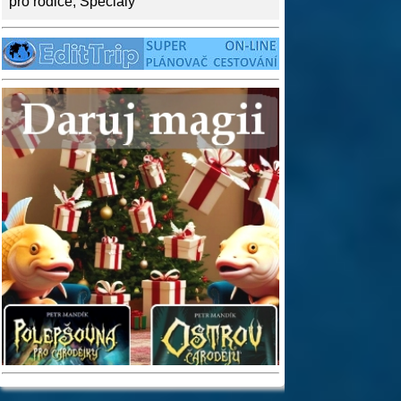
pro rodiče
,
Speciály