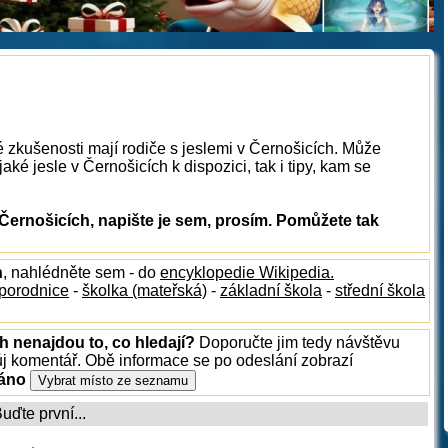
é zkušenosti mají rodiče s jeslemi v Černošicích. Může
ké jesle v Černošicích k dispozici, tak i tipy, kam se
Černošicích, napište je sem, prosím. Pomůžete tak
h
, nahlédněte sem - do
encyklopedie Wikipedia.
porodnice
-
školka (mateřská)
-
základní škola
-
střední škola
h nenajdou to, co hledají?
Doporučte jim tedy návštěvu
ůj komentář. Obě informace se po odeslání zobrazí
ráno
ďte první...