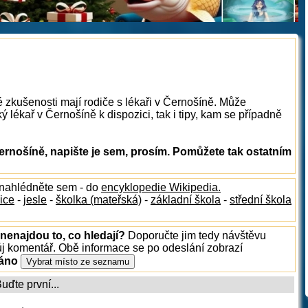
é zkušenosti mají rodiče s lékaři v Černošíně. Může
 lékař v Černošíně k dispozici, tak i tipy, kam se případně
ernošíně, napište je sem, prosím. Pomůžete tak ostatním
 nahlédněte sem - do
encyklopedie Wikipedia.
ice
-
jesle
-
školka (mateřská)
-
základní škola
-
střední škola
nenajdou to, co hledají?
Doporučte jim tedy návštěvu
ůj komentář. Obě informace se po odeslání zobrazí
ráno
ďte první...