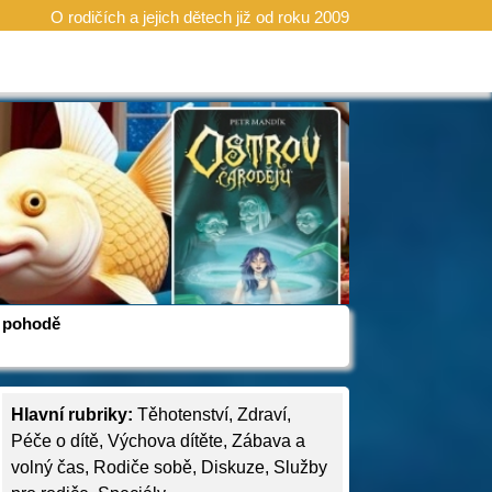
O rodičích a jejich dětech již od roku 2009
 v pohodě
Hlavní rubriky:
Těhotenství
,
Zdraví
,
Péče o dítě
,
Výchova dítěte
,
Zábava a
volný čas
,
Rodiče sobě
,
Diskuze
,
Služby