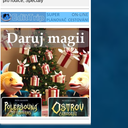
pro rodiče
,
Speciály