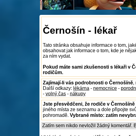
Černošín - lékař
Tato stránka obsahuje informace o tom, jak
obsahovat jak informace o tom, kde je nějaký
za ním vydat.
Pokud máte sami zkušenosti s lékaři v Č
rodičům.
Zajímají-li vás podrobnosti o Černošíně
,
Další odkazy:
lékárna
-
nemocnice
-
porodn
-
volný čas
-
nákupy
Jste přesvědčeni, že rodiče v Černošíně 
jiného místa ze seznamu a dole připojte sv
pohromadě.
Vybrané místo:
zatím nevyb
Zatím sem nikdo nevložil žádný komentář. Bu