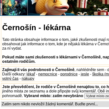
Černošín - lékárna
Tato stránka obsahuje informace o tom, jaké zkušenosti mají 
obsahovat jak informace o tom, kde je nějaká lékárna v Černoší
za ní vydat.
Pokud máte sami zkušenosti s lékárnami v Černošíně, nap
ostatním rodičům.
Zajímají-li vás podrobnosti o Černošíně
, nahlédněte sem -
Další odkazy:
lékař
-
nemocnice
-
porodnice
-
jesle
-
školka (m
volný čas
-
nákupy
Jste přesvědčeni, že rodiče v Černošíně nenajdou to, co h
jiného místa ze seznamu a dole připojte svůj komentář. Obě i
pohromadě.
Vybrané místo:
zatím nevybráno
Zatím sem nikdo nevložil žádný komentář. Buďte první...