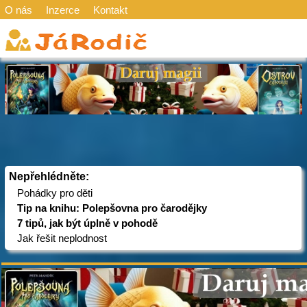
O nás
Inzerce
Kontakt
Nepřehlédněte:
Pohádky pro děti
Tip na knihu: Polepšovna pro čarodějky
7 tipů, jak být úplně v pohodě
Jak řešit neplodnost