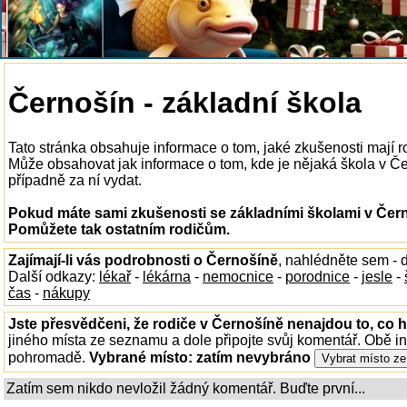
Černošín - základní škola
Tato stránka obsahuje informace o tom, jaké zkušenosti mají 
Může obsahovat jak informace o tom, kde je nějaká škola v Čern
případně za ní vydat.
Pokud máte sami zkušenosti se základními školami v Černo
Pomůžete tak ostatním rodičům.
Zajímají-li vás podrobnosti o Černošíně
, nahlédněte sem -
Další odkazy:
lékař
-
lékárna
-
nemocnice
-
porodnice
-
jesle
-
čas
-
nákupy
Jste přesvědčeni, že rodiče v Černošíně nenajdou to, co h
jiného místa ze seznamu a dole připojte svůj komentář. Obě i
pohromadě.
Vybrané místo:
zatím nevybráno
Zatím sem nikdo nevložil žádný komentář. Buďte první...