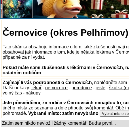
Černovice (okres Pelhřimov) 
Tato stránka obsahuje informace o tom, jaké zkušenosti mají 
obsahovat jak informace o tom, kde je nějaká lékárna v Černovic
případně za ní vydat.
Pokud máte sami zkušenosti s lékárnami v Černovicích, n
ostatním rodičům.
Zajímají-li vás podrobnosti o Černovicích
, nahlédněte sem 
Další odkazy:
lékař
-
nemocnice
-
porodnice
-
jesle
-
školka (m
volný čas
-
nákupy
Jste přesvědčeni, že rodiče v Černovicích nenajdou to, co
jiného místa ze seznamu a dole připojte svůj komentář. Obě i
pohromadě.
Vybrané místo:
zatím nevybráno
Zatím sem nikdo nevložil žádný komentář. Buďte první...