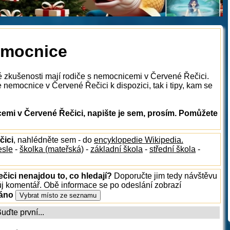
emocnice
é zkušenosti mají rodiče s nemocnicemi v Červené Řečici.
nemocnice v Červené Řečici k dispozici, tak i tipy, kam se
mi v Červené Řečici, napište je sem, prosím. Pomůžete
čici
, nahlédněte sem - do
encyklopedie Wikipedia.
esle
-
školka (mateřská)
-
základní škola
-
střední škola
-
čici nenajdou to, co hledají?
Doporučte jim tedy návštěvu
ůj komentář. Obě informace se po odeslání zobrazí
ráno
ďte první...