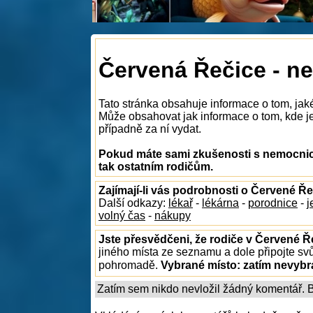
Červená Řečice - n
Tato stránka obsahuje informace o tom, jak
Může obsahovat jak informace o tom, kde je 
případně za ní vydat.
Pokud máte sami zkušenosti s nemocnice
tak ostatním rodičům.
Zajímají-li vás podrobnosti o Červené Ře
Další odkazy:
lékař
-
lékárna
-
porodnice
-
j
volný čas
-
nákupy
Jste přesvědčeni, že rodiče v Červené Ře
jiného místa ze seznamu a dole připojte sv
pohromadě.
Vybrané místo:
zatím nevyb
Zatím sem nikdo nevložil žádný komentář. Bu