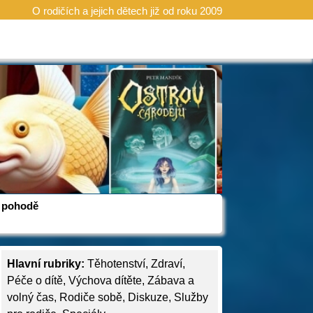
O rodičích a jejich dětech již od roku 2009
 v pohodě
Hlavní rubriky:
Těhotenství
,
Zdraví
,
Péče o dítě
,
Výchova dítěte
,
Zábava a
volný čas
,
Rodiče sobě
,
Diskuze
,
Služby