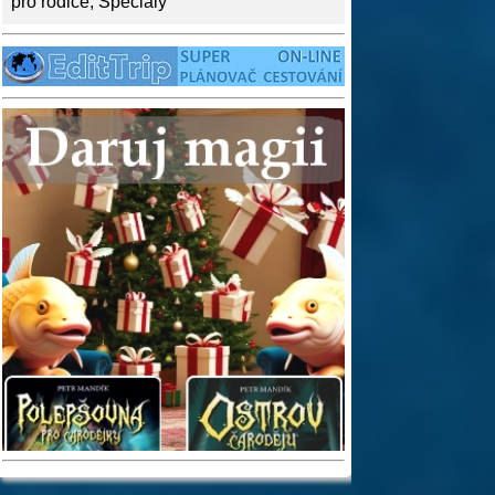
pro rodiče
,
Speciály