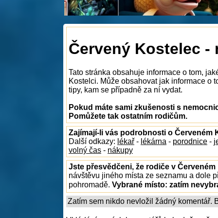
Červený Kostelec -
Tato stránka obsahuje informace o tom, ja
Kostelci. Může obsahovat jak informace o t
tipy, kam se případně za ní vydat.
Pokud máte sami zkušenosti s nemocnice
Pomůžete tak ostatním rodičům.
Zajímají-li vás podrobnosti o Červeném 
Další odkazy:
lékař
-
lékárna
-
porodnice
-
j
volný čas
-
nákupy
Jste přesvědčeni, že rodiče v Červeném 
návštěvu jiného místa ze seznamu a dole př
pohromadě.
Vybrané místo:
zatím nevyb
Zatím sem nikdo nevložil žádný komentář. Bu