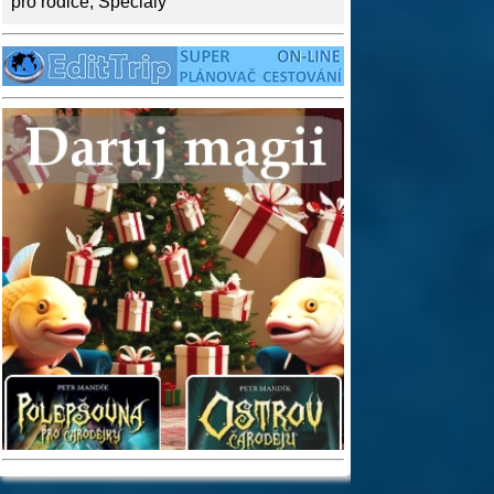
pro rodiče
,
Speciály