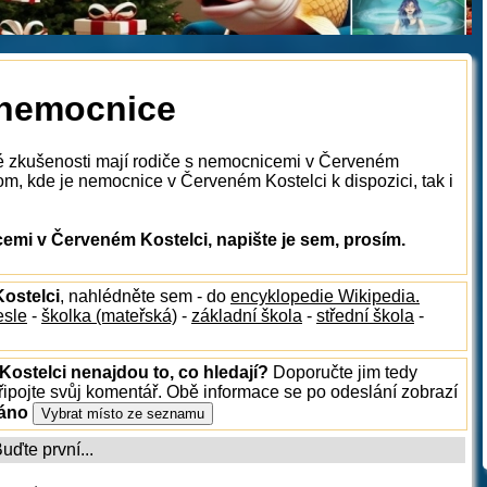
 nemocnice
ké zkušenosti mají rodiče s nemocnicemi v Červeném
om, kde je nemocnice v Červeném Kostelci k dispozici, tak i
mi v Červeném Kostelci, napište je sem, prosím.
Kostelci
, nahlédněte sem - do
encyklopedie Wikipedia.
esle
-
školka (mateřská)
-
základní škola
-
střední škola
-
Kostelci nenajdou to, co hledají?
Doporučte jim tedy
ipojte svůj komentář. Obě informace se po odeslání zobrazí
ráno
ďte první...