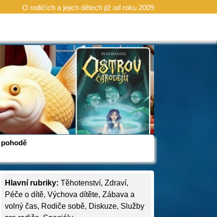
O rodičích a jejich dětech již od roku 2009
 v pohodě
Hlavní rubriky:
Těhotenství
,
Zdraví
,
Péče o dítě
,
Výchova dítěte
,
Zábava a
volný čas
,
Rodiče sobě
,
Diskuze
,
Služby