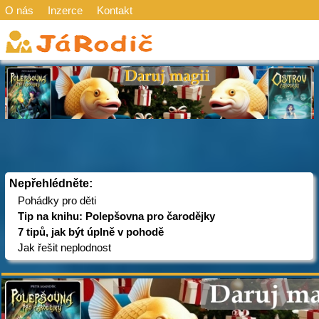
O nás
Inzerce
Kontakt
Nepřehlédněte:
Pohádky pro děti
Tip na knihu: Polepšovna pro čarodějky
7 tipů, jak být úplně v pohodě
Jak řešit neplodnost