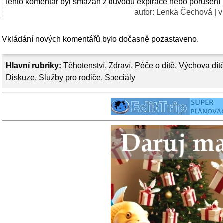
Tento komentář byl smazán z důvodu expirace nebo porušení 
autor:
Lenka Čechová
| v
Vkládání nových komentářů bylo dočasně pozastaveno.
Hlavní rubriky:
Těhotenství
,
Zdraví
,
Péče o dítě
,
Výchova dít
Diskuze
,
Služby pro rodiče
,
Speciály