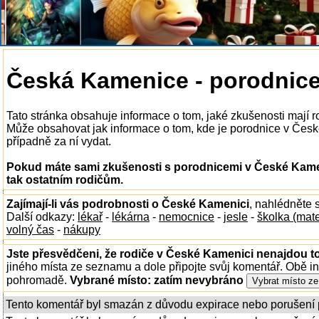
Česká Kamenice - porodnic
Tato stránka obsahuje informace o tom, jaké zkušenosti mají 
Může obsahovat jak informace o tom, kde je porodnice v České 
případně za ní vydat.
Pokud máte sami zkušenosti s porodnicemi v České Kamen
tak ostatním rodičům.
Zajímají-li vás podrobnosti o České Kamenici
, nahlédněte 
Další odkazy:
lékař
-
lékárna
-
nemocnice
-
jesle
-
školka (mat
volný čas
-
nákupy
Jste přesvědčeni, že rodiče v České Kamenici nenajdou to
jiného místa ze seznamu a dole připojte svůj komentář. Obě i
pohromadě.
Vybrané místo:
zatím nevybráno
Tento komentář byl smazán z důvodu expirace nebo porušení 