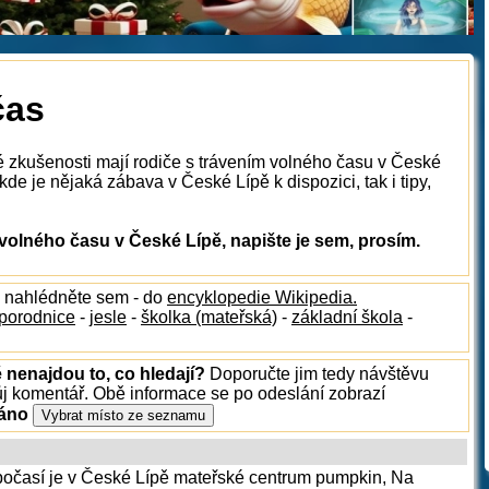
čas
é zkušenosti mají rodiče s trávením volného času v České
de je nějaká zábava v České Lípě k dispozici, tak i tipy,
olného času v České Lípě, napište je sem, prosím.
, nahlédněte sem - do
encyklopedie Wikipedia.
porodnice
-
jesle
-
školka (mateřská)
-
základní škola
-
 nenajdou to, co hledají?
Doporučte jim tedy návštěvu
ůj komentář. Obě informace se po odeslání zobrazí
ráno
o počasí je v České Lípě mateřské centrum pumpkin, Na