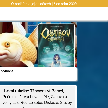
O rodičích a jejich dětech již od roku 2009
 v pohodě
Hlavní rubriky:
Těhotenství
,
Zdraví
,
Péče o dítě
,
Výchova dítěte
,
Zábava a
volný čas
,
Rodiče sobě
,
Diskuze
,
Služby