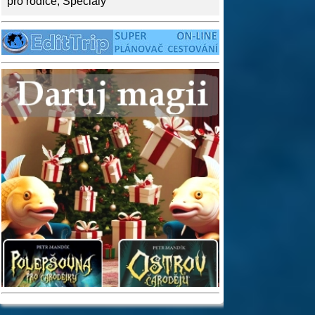
pro rodiče
,
Speciály