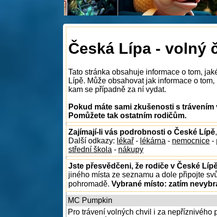
Česká Lípa - volný 
Tato stránka obsahuje informace o tom, jak
Lípě. Může obsahovat jak informace o tom, k
kam se případně za ní vydat.
Pokud máte sami zkušenosti s trávením v
Pomůžete tak ostatním rodičům.
Zajímají-li vás podrobnosti o České Lípě
Další odkazy:
lékař
-
lékárna
-
nemocnice
-
střední škola
-
nákupy
Jste přesvědčeni, že rodiče v České Lípě
jiného místa ze seznamu a dole připojte sv
pohromadě.
Vybrané místo:
zatím nevyb
MC Pumpkin
Pro trávení volných chvil i za nepříznivéh