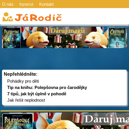
O nás
Inzerce
Kontakt
Nepřehlédněte:
Pohádky pro děti
Tip na knihu: Polepšovna pro čarodějky
7 tipů, jak být úplně v pohodě
Jak řešit neplodnost