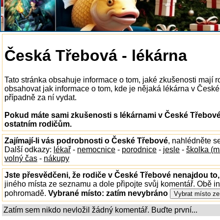
Česká Třebová - lékárna
Tato stránka obsahuje informace o tom, jaké zkušenosti mají 
obsahovat jak informace o tom, kde je nějaká lékárna v České T
případně za ní vydat.
Pokud máte sami zkušenosti s lékárnami v České Třebové,
ostatním rodičům.
Zajímají-li vás podrobnosti o České Třebové
, nahlédněte s
Další odkazy:
lékař
-
nemocnice
-
porodnice
-
jesle
-
školka (m
volný čas
-
nákupy
Jste přesvědčeni, že rodiče v České Třebové nenajdou to,
jiného místa ze seznamu a dole připojte svůj komentář. Obě i
pohromadě.
Vybrané místo:
zatím nevybráno
Zatím sem nikdo nevložil žádný komentář. Buďte první...