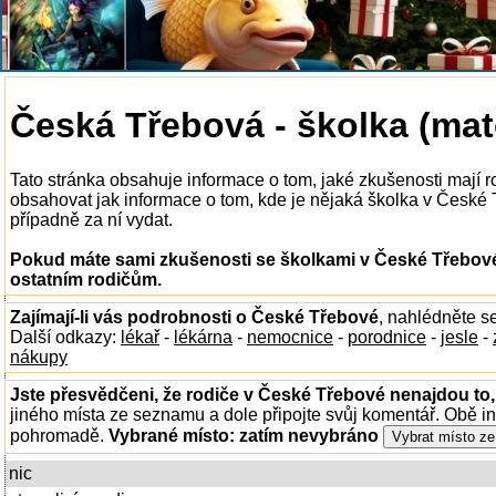
Česká Třebová - školka (mat
Tato stránka obsahuje informace o tom, jaké zkušenosti mají
obsahovat jak informace o tom, kde je nějaká školka v České Tř
případně za ní vydat.
Pokud máte sami zkušenosti se školkami v České Třebové,
ostatním rodičům.
Zajímají-li vás podrobnosti o České Třebové
, nahlédněte s
Další odkazy:
lékař
-
lékárna
-
nemocnice
-
porodnice
-
jesle
-
nákupy
Jste přesvědčeni, že rodiče v České Třebové nenajdou to,
jiného místa ze seznamu a dole připojte svůj komentář. Obě i
pohromadě.
Vybrané místo:
zatím nevybráno
nic