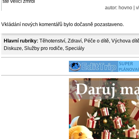
ste velicí zmrdi
autor:
hovno
| v
Vkládání nových komentářů bylo dočasně pozastaveno.
Hlavní rubriky:
Těhotenství
,
Zdraví
,
Péče o dítě
,
Výchova dít
Diskuze
,
Služby pro rodiče
,
Speciály