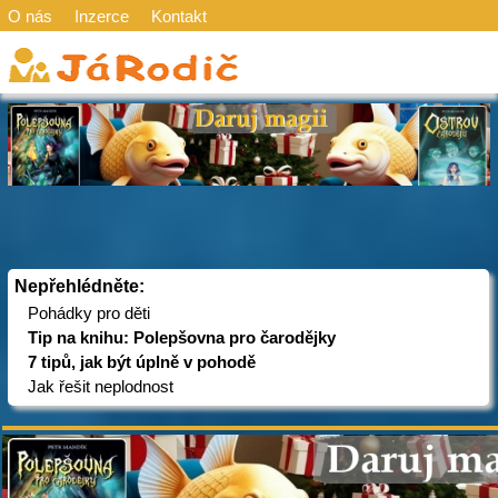
O nás
Inzerce
Kontakt
Nepřehlédněte:
Pohádky pro děti
Tip na knihu: Polepšovna pro čarodějky
7 tipů, jak být úplně v pohodě
Jak řešit neplodnost