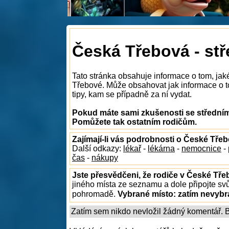
Česká Třebová - stř
Tato stránka obsahuje informace o tom, jak
Třebové. Může obsahovat jak informace o to
tipy, kam se případně za ní vydat.
Pokud máte sami zkušenosti se středními
Pomůžete tak ostatním rodičům.
Zajímají-li vás podrobnosti o České Tře
Další odkazy:
lékař
-
lékárna
-
nemocnice
-
čas
-
nákupy
Jste přesvědčeni, že rodiče v České Tře
jiného místa ze seznamu a dole připojte sv
pohromadě.
Vybrané místo:
zatím nevyb
Zatím sem nikdo nevložil žádný komentář. Bu