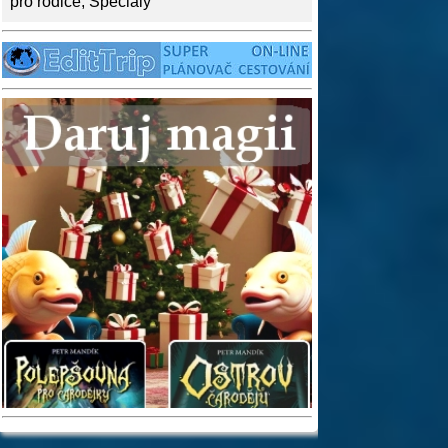
pro rodiče
,
Speciály