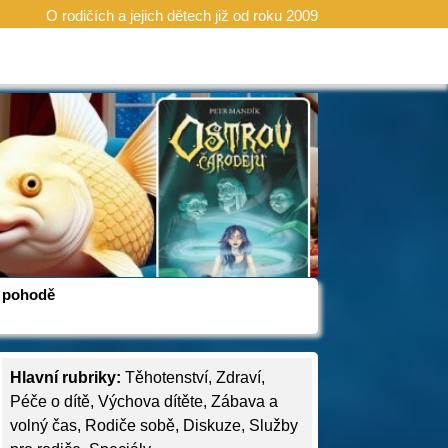
O rodičích a jejich dětech již od roku 2009
 v pohodě
Hlavní rubriky:
Těhotenství
,
Zdraví
,
Péče o dítě
,
Výchova dítěte
,
Zábava a
volný čas
,
Rodiče sobě
,
Diskuze
,
Služby