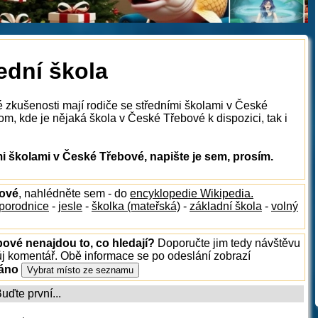
ední škola
é zkušenosti mají rodiče se středními školami v České
m, kde je nějaká škola v České Třebové k dispozici, tak i
 školami v České Třebové, napište je sem, prosím.
bové
, nahlédněte sem - do
encyklopedie Wikipedia.
porodnice
-
jesle
-
školka (mateřská)
-
základní škola
-
volný
bové nenajdou to, co hledají?
Doporučte jim tedy návštěvu
ůj komentář. Obě informace se po odeslání zobrazí
ráno
ďte první...