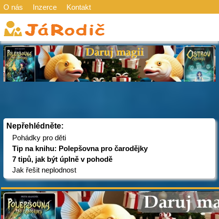
O nás
Inzerce
Kontakt
Nepřehlédněte:
Pohádky pro děti
Tip na knihu: Polepšovna pro čarodějky
7 tipů, jak být úplně v pohodě
Jak řešit neplodnost