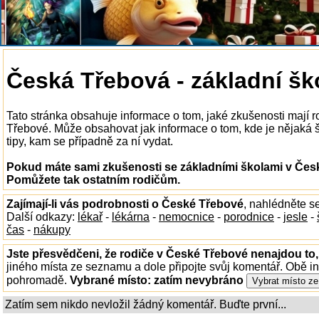
Česká Třebová - základní šk
Tato stránka obsahuje informace o tom, jaké zkušenosti mají 
Třebové. Může obsahovat jak informace o tom, kde je nějaká šk
tipy, kam se případně za ní vydat.
Pokud máte sami zkušenosti se základními školami v Česk
Pomůžete tak ostatním rodičům.
Zajímají-li vás podrobnosti o České Třebové
, nahlédněte s
Další odkazy:
lékař
-
lékárna
-
nemocnice
-
porodnice
-
jesle
-
čas
-
nákupy
Jste přesvědčeni, že rodiče v České Třebové nenajdou to,
jiného místa ze seznamu a dole připojte svůj komentář. Obě i
pohromadě.
Vybrané místo:
zatím nevybráno
Zatím sem nikdo nevložil žádný komentář. Buďte první...