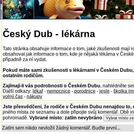
Český Dub - lékárna
Tato stránka obsahuje informace o tom, jaké zkušenosti mají
obsahovat jak informace o tom, kde je nějaká lékárna v Českém
případně za ní vydat.
Pokud máte sami zkušenosti s lékárnami v Českém Dubu, 
ostatním rodičům.
Zajímají-li vás podrobnosti o Českém Dubu
, nahlédněte se
Další odkazy:
lékař
-
nemocnice
-
porodnice
-
jesle
-
školka (m
volný čas
-
nákupy
Jste přesvědčeni, že rodiče v Českém Dubu nenajdou to, 
jiného místa ze seznamu a dole připojte svůj komentář. Obě i
pohromadě.
Vybrané místo:
zatím nevybráno
Zatím sem nikdo nevložil žádný komentář. Buďte první...