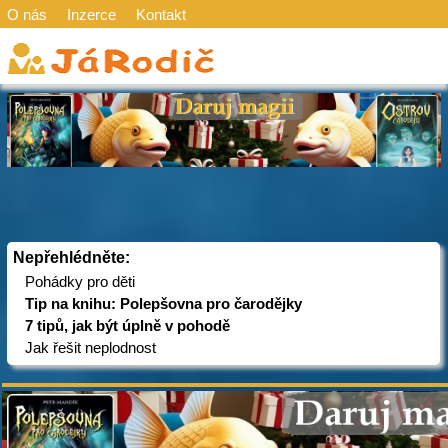
O nás
Inzerce
Kontakt
Nepřehlédněte:
Pohádky pro děti
Tip na knihu: Polepšovna pro čarodějky
7 tipů, jak být úplně v pohodě
Jak řešit neplodnost