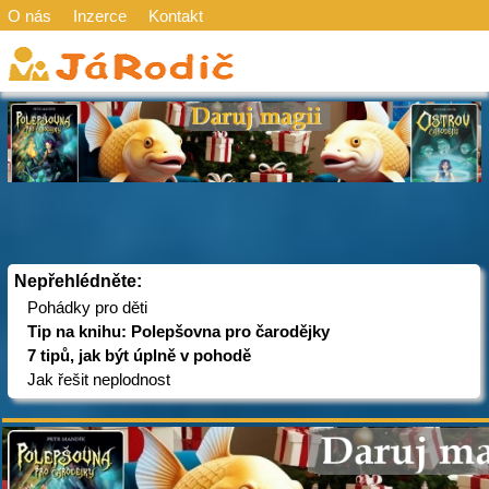
O nás
Inzerce
Kontakt
Nepřehlédněte:
Pohádky pro děti
Tip na knihu: Polepšovna pro čarodějky
7 tipů, jak být úplně v pohodě
Jak řešit neplodnost