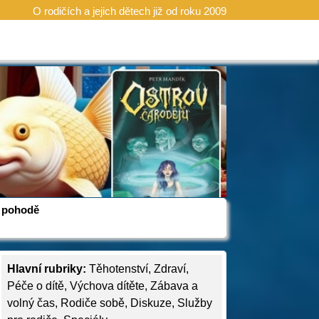
O rodičích a jejich dětech již od roku 2009
 v pohodě
Hlavní rubriky:
Těhotenství
,
Zdraví
,
Péče o dítě
,
Výchova dítěte
,
Zábava a
volný čas
,
Rodiče sobě
,
Diskuze
,
Služby