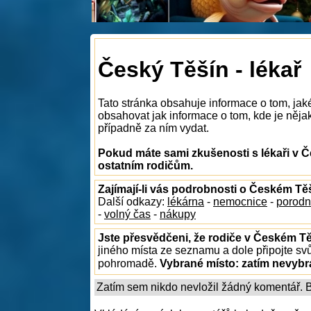
Český Těšín - lékař
Tato stránka obsahuje informace o tom, jak
obsahovat jak informace o tom, kde je nějak
případně za ním vydat.
Pokud máte sami zkušenosti s lékaři v Č
ostatním rodičům.
Zajímají-li vás podrobnosti o Českém Tě
Další odkazy:
lékárna
-
nemocnice
-
porodn
-
volný čas
-
nákupy
Jste přesvědčeni, že rodiče v Českém Tě
jiného místa ze seznamu a dole připojte sv
pohromadě.
Vybrané místo:
zatím nevyb
Zatím sem nikdo nevložil žádný komentář. Bu