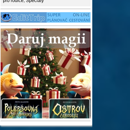
pro rodiče
,
Speciály