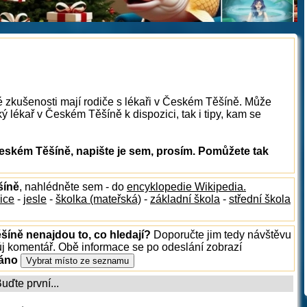
é zkušenosti mají rodiče s lékaři v Českém Těšíně. Může
ý lékař v Českém Těšíně k dispozici, tak i tipy, kam se
eském Těšíně, napište je sem, prosím. Pomůžete tak
šíně
, nahlédněte sem - do
encyklopedie Wikipedia.
ice
-
jesle
-
školka (mateřská)
-
základní škola
-
střední škola
šíně nenajdou to, co hledají?
Doporučte jim tedy návštěvu
ůj komentář. Obě informace se po odeslání zobrazí
ráno
ďte první...