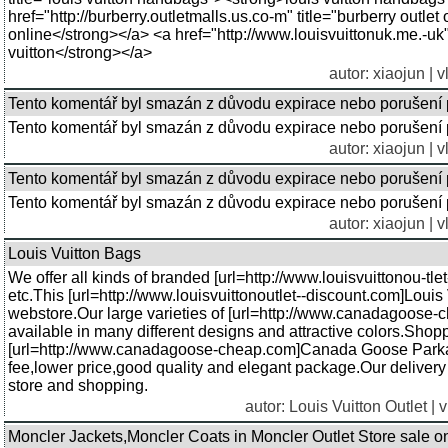
href="http://burberry.outletmalls.us.co-m" title="burberry outle
online</strong></a> <a href="http://www.louisvuittonuk.me.-uk" 
vuitton</strong></a>
autor:
xiaojun
| v
Tento komentář byl smazán z důvodu expirace nebo porušení 
Tento komentář byl smazán z důvodu expirace nebo porušení 
autor:
xiaojun
| v
Tento komentář byl smazán z důvodu expirace nebo porušení 
Tento komentář byl smazán z důvodu expirace nebo porušení 
autor:
xiaojun
| v
Louis Vuitton Bags
We offer all kinds of branded [url=http://www.louisvuittonou-tlet
etc.This [url=http://www.louisvuittonoutlet--discount.com]Louis 
webstore.Our large varieties of [url=http://www.canadagoose-
available in many different designs and attractive colors.Shopp
[url=http://www.canadagoose-cheap.com]Canada Goose Parkas[/u
fee,lower price,good quality and elegant package.Our deliver
store and shopping.
autor:
Louis Vuitton Outlet
| v
Moncler Jackets,Moncler Coats in Moncler Outlet Store sale o