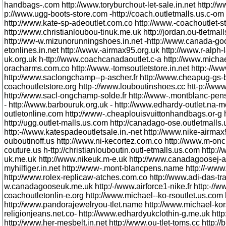
handbags-.com http://www.toryburchout-let-sale.in.net http://w
p://www.ugg-boots-store.com -http://coach.outletmalls.us.c-om
http://www.kate-sp-adeoutlet.com.co http://www.-coachoutlet-s
http://www.christianloubou-tinuk.me.uk http://jordan.ou-tletmall
http://ww-w.mizunorunningshoes.in.net -http://www.canada-go
etonlines.in.net http://www.-airmax95.org.uk http://www.r-alph-l
uk.org.uk h-ttp://www.coachcanadaoutlet.c-a http://www.michael
oracharms.com.co http://www.-tomsoutletstore.in.net http:-//w
http://www.saclongchamp--p-ascher.fr http://www.cheapug-gs-bo
coachoutletstore.org http-://www.louboutinshoes.cc htt-p://ww
http://www.sacl-ongchamp-solde.fr http://www-.montblanc-pens
- http://www.barbouruk.org.uk - http://www.edhardy-outlet.na-m
outletonline.com http://www-.cheaplouisvuittonhandbags.or-g
http://ugg.outlet-malls.us.com http://canadago-ose.outletmalls
http:-//www.katespadeoutletsale.in.-net http://www.nike-airmax
ouboutinoff.us http://www.ni-kecortez.com.co http://www.m-oncl
couture.us h-ttp://christianlouboutin.outl-etmalls.us.com http://
uk.me.uk http://www.nikeuk.m-e.uk http://www.canadagoosej-ac
myhilfiger.in.net http://www-.mont-blancpens.name http://-www
http://www.rolex-replicaw-atches.com.co http://www.adi-das-tra
w.canadagooseuk.me.uk http:/-/www.airforce1-nike.fr http:-//w
coachoutletonlin-e.org http://www.michael--ko-rsoutlet.us.com 
http://www.pandorajewelryou-tlet.name http://www.michael-kors-
religionjeans.net.co- http://www.edhardyukclothin-g.me.uk http
http://www.her-mesbelt.in.net http://www.ou-tlet-toms.cc http://