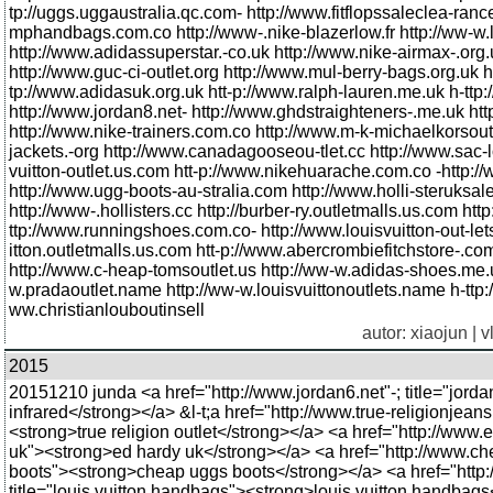
tp://uggs.uggaustralia.qc.com- http://www.fitflopssaleclea-ran
mphandbags.com.co http://www-.nike-blazerlow.fr http://ww-w.l
http://www.adidassuperstar.-co.uk http://www.nike-airmax-.org
http://www.guc-ci-outlet.org http://www.mul-berry-bags.org.uk
tp://www.adidasuk.org.uk htt-p://www.ralph-lauren.me.uk h-ttp
http://www.jordan8.net- http://www.ghdstraighteners-.me.uk ht
http://www.nike-trainers.com.co http://www.m-k-michaelkorsout
jackets.-org http://www.canadagooseou-tlet.cc http://www.sac-l
vuitton-outlet.us.com htt-p://www.nikehuarache.com.co -http:
http://www.ugg-boots-au-stralia.com http://www.holli-steruksa
http://www-.hollisters.cc http://burber-ry.outletmalls.us.com http
ttp://www.runningshoes.com.co- http://www.louisvuitton-out-letst
itton.outletmalls.us.com htt-p://www.abercrombiefitchstore-.c
http://www.c-heap-tomsoutlet.us http://ww-w.adidas-shoes.me.uk
w.pradaoutlet.name http://ww-w.louisvuittonoutlets.name h-ttp:
ww.christianlouboutinsell
autor:
xiaojun
| v
2015
20151210 junda <a href="http://www.jordan6.net"-; title="jorda
infrared</strong></a> &l-t;a href="http://www.true-religionjeans.n
<strong>true religion outlet</strong></a> <a href="http://www.
uk"><strong>ed hardy uk</strong></a> <a href="http://www.che
boots"><strong>cheap uggs boots</strong></a> <a href="http://
title="louis vuitton handbags"><strong>louis vuitton handbag