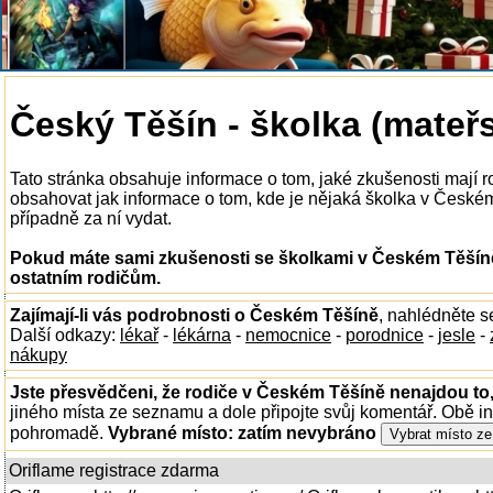
Český Těšín - školka (mateř
Tato stránka obsahuje informace o tom, jaké zkušenosti mají
obsahovat jak informace o tom, kde je nějaká školka v Českém T
případně za ní vydat.
Pokud máte sami zkušenosti se školkami v Českém Těšíně
ostatním rodičům.
Zajímají-li vás podrobnosti o Českém Těšíně
, nahlédněte 
Další odkazy:
lékař
-
lékárna
-
nemocnice
-
porodnice
-
jesle
-
nákupy
Jste přesvědčeni, že rodiče v Českém Těšíně nenajdou to,
jiného místa ze seznamu a dole připojte svůj komentář. Obě i
pohromadě.
Vybrané místo:
zatím nevybráno
Oriflame registrace zdarma