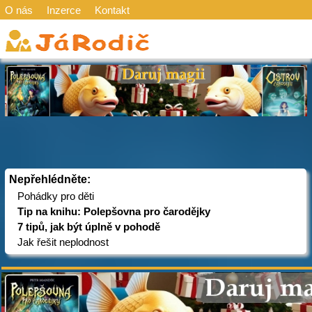
O nás
Inzerce
Kontakt
Nepřehlédněte:
Pohádky pro děti
Tip na knihu: Polepšovna pro čarodějky
7 tipů, jak být úplně v pohodě
Jak řešit neplodnost