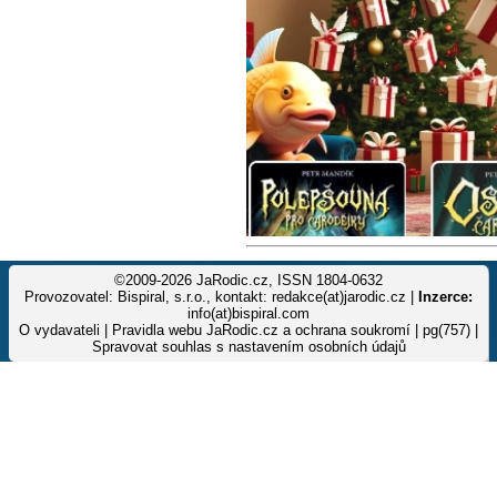
©2009-2026 JaRodic.cz, ISSN 1804-0632
Provozovatel: Bispiral, s.r.o., kontakt: redakce(at)jarodic.cz |
Inzerce:
info(at)bispiral.com
O vydavateli
|
Pravidla webu JaRodic.cz a ochrana soukromí
| pg(757) |
Spravovat souhlas s nastavením osobních údajů