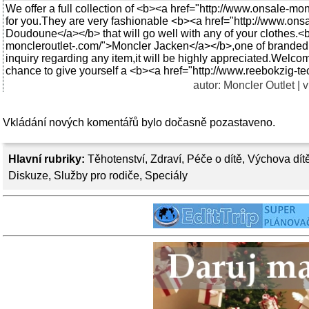
We offer a full collection of <b><a href="http://www.onsale-mo
for you.They are very fashionable <b><a href="http://www.ons
Doudoune</a></b> that will go well with any of your clothes.<
moncleroutlet-.com/">Moncler Jacken</a></b>,one of branded 
inquiry regarding any item,it will be highly appreciated.Welcome
chance to give yourself a <b><a href="http://www.reebokzig-
autor:
Moncler Outlet
| v
Vkládání nových komentářů bylo dočasně pozastaveno.
Hlavní rubriky:
Těhotenství
,
Zdraví
,
Péče o dítě
,
Výchova dít
Diskuze
,
Služby pro rodiče
,
Speciály