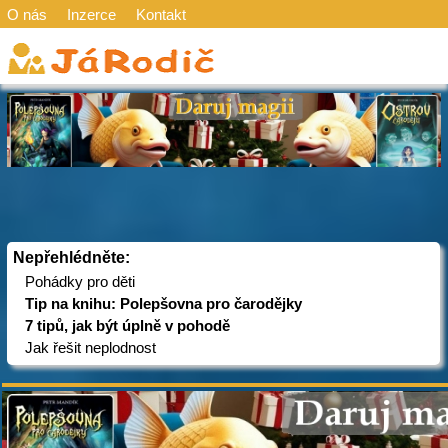
O nás
Inzerce
Kontakt
Nepřehlédněte:
Pohádky pro děti
Tip na knihu: Polepšovna pro čarodějky
7 tipů, jak být úplně v pohodě
Jak řešit neplodnost