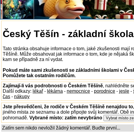
Český Těšín - základní škola
Tato stránka obsahuje informace o tom, jaké zkušenosti mají 
Těšíně. Může obsahovat jak informace o tom, kde je nějaká ško
kam se případně za ní vydat.
Pokud máte sami zkušenosti se základními školami v Česk
Pomůžete tak ostatním rodičům.
Zajímají-li vás podrobnosti o Českém Těšíně
, nahlédněte 
Další odkazy:
lékař
-
lékárna
-
nemocnice
-
porodnice
-
jesle
-
čas
-
nákupy
Jste přesvědčeni, že rodiče v Českém Těšíně nenajdou to,
jiného místa ze seznamu a dole připojte svůj komentář. Obě i
pohromadě.
Vybrané místo:
zatím nevybráno
Zatím sem nikdo nevložil žádný komentář. Buďte první...