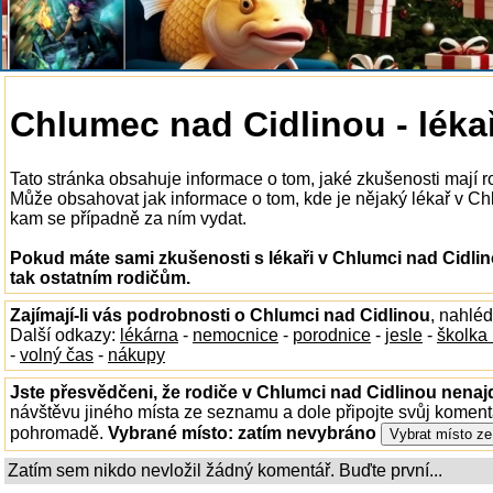
Chlumec nad Cidlinou - léka
Tato stránka obsahuje informace o tom, jaké zkušenosti mají r
Může obsahovat jak informace o tom, kde je nějaký lékař v Chlu
kam se případně za ním vydat.
Pokud máte sami zkušenosti s lékaři v Chlumci nad Cidlin
tak ostatním rodičům.
Zajímají-li vás podrobnosti o Chlumci nad Cidlinou
, nahlé
Další odkazy:
lékárna
-
nemocnice
-
porodnice
-
jesle
-
školka
-
volný čas
-
nákupy
Jste přesvědčeni, že rodiče v Chlumci nad Cidlinou nenajd
návštěvu jiného místa ze seznamu a dole připojte svůj koment
pohromadě.
Vybrané místo:
zatím nevybráno
Zatím sem nikdo nevložil žádný komentář. Buďte první...