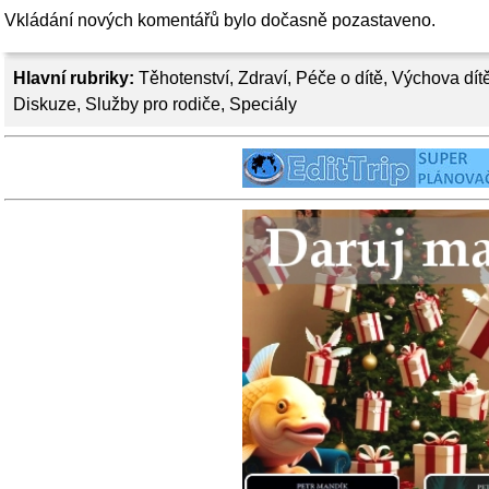
Vkládání nových komentářů bylo dočasně pozastaveno.
Hlavní rubriky:
Těhotenství
,
Zdraví
,
Péče o dítě
,
Výchova dít
Diskuze
,
Služby pro rodiče
,
Speciály