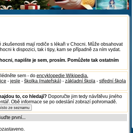
é zkušenosti mají rodiče s lékaři v Chocni. Může obsahovat
hocni k dispozici, tak i tipy, kam se případně za ním vydat.
hocni, napište je sem, prosím. Pomůžete tak ostatním
hlédněte sem - do
encyklopedie Wikipedia.
ice
-
jesle
-
školka (mateřská)
-
základní škola
-
střední škola
ajdou to, co hledají?
Doporučte jim tedy návštěvu jiného
entář. Obě informace se po odeslání zobrazí pohromadě.
ďte první...
ozastaveno.