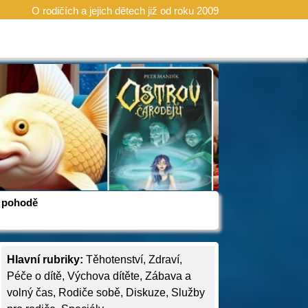
O rodičích a jejich dětech již od roku 2009
 v pohodě
Hlavní rubriky:
Těhotenství
,
Zdraví
,
Péče o dítě
,
Výchova dítěte
,
Zábava a
volný čas
,
Rodiče sobě
,
Diskuze
,
Služby