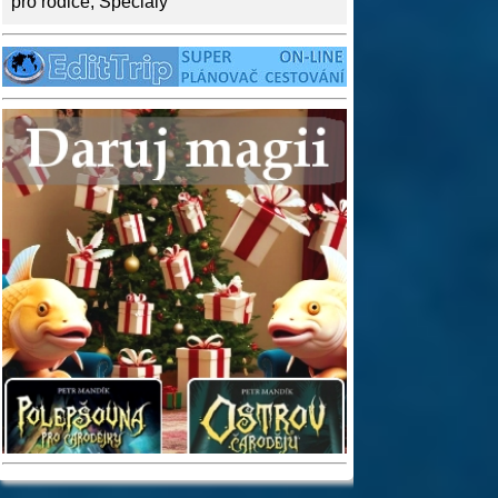
pro rodiče
,
Speciály