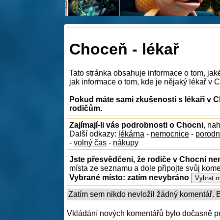
Choceň - lékař
Tato stránka obsahuje informace o tom, jak
jak informace o tom, kde je nějaký lékař v C
Pokud máte sami zkušenosti s lékaři v C
rodičům.
Zajímají-li vás podrobnosti o Chocni
, na
Další odkazy:
lékárna
-
nemocnice
-
porodn
-
volný čas
-
nákupy
Jste přesvědčeni, že rodiče v Chocni nen
místa ze seznamu a dole připojte svůj kom
Vybrané místo:
zatím nevybráno
Zatím sem nikdo nevložil žádný komentář. Bu
Vkládání nových komentářů bylo dočasně p