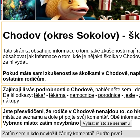
Chodov (okres Sokolov) - šk
Tato stránka obsahuje informace o tom, jaké zkušenosti mají
obsahovat jak informace o tom, kde je nějaká školka v Chodově 
za ní vydat.
Pokud máte sami zkušenosti se školkami v Chodově, napi
ostatním rodičům.
Zajímají-li vás podrobnosti o Chodově
, nahlédněte sem - d
Další odkazy:
lékař
-
lékárna
-
nemocnice
-
porodnice
-
jesle
-
nákupy
Jste přesvědčeni, že rodiče v Chodově nenajdou to, co hl
místa ze seznamu a dole připojte svůj komentář. Obě informa
Vybrané místo:
zatím nevybráno
Zatím sem nikdo nevložil žádný komentář. Buďte první...