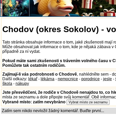
Chodov (okres Sokolov) - vo
Tato stránka obsahuje informace o tom, jaké zkušenosti mají 
Může obsahovat jak informace o tom, kde je nějaká zábava v Ch
případně za ní vydat.
Pokud máte sami zkušenosti s trávením volného času v Ch
Pomůžete tak ostatním rodičům.
Zajímají-li vás podrobnosti o Chodově
, nahlédněte sem - d
Další odkazy:
lékař
-
lékárna
-
nemocnice
-
porodnice
-
jesle
-
škola
-
nákupy
Jste přesvědčeni, že rodiče v Chodově nenajdou to, co hl
místa ze seznamu a dole připojte svůj komentář. Obě informa
Vybrané místo:
zatím nevybráno
Zatím sem nikdo nevložil žádný komentář. Buďte první...