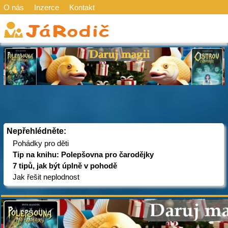
O nás
Inzerce
Kontakt
Nepřehlédněte:
Pohádky pro děti
Tip na knihu: Polepšovna pro čarodějky
7 tipů, jak být úplně v pohodě
Jak řešit neplodnost