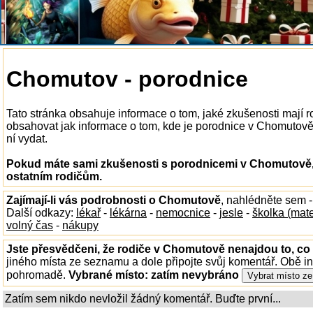
Chomutov - porodnice
Tato stránka obsahuje informace o tom, jaké zkušenosti mají
obsahovat jak informace o tom, kde je porodnice v Chomutově k
ní vydat.
Pokud máte sami zkušenosti s porodnicemi v Chomutově, 
ostatním rodičům.
Zajímají-li vás podrobnosti o Chomutově
, nahlédněte sem 
Další odkazy:
lékař
-
lékárna
-
nemocnice
-
jesle
-
školka (mat
volný čas
-
nákupy
Jste přesvědčeni, že rodiče v Chomutově nenajdou to, co 
jiného místa ze seznamu a dole připojte svůj komentář. Obě i
pohromadě.
Vybrané místo:
zatím nevybráno
Zatím sem nikdo nevložil žádný komentář. Buďte první...