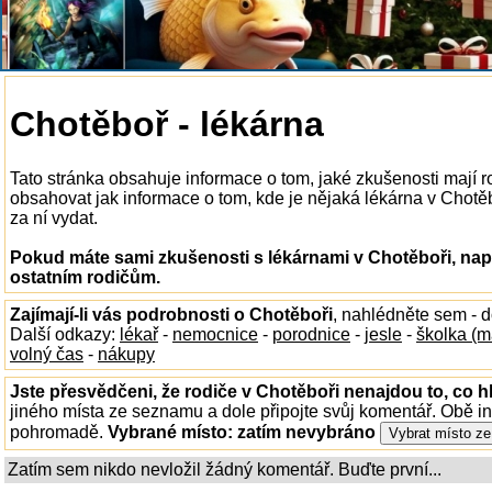
Chotěboř - lékárna
Tato stránka obsahuje informace o tom, jaké zkušenosti mají 
obsahovat jak informace o tom, kde je nějaká lékárna v Chotěbo
za ní vydat.
Pokud máte sami zkušenosti s lékárnami v Chotěboři, nap
ostatním rodičům.
Zajímají-li vás podrobnosti o Chotěboři
, nahlédněte sem - 
Další odkazy:
lékař
-
nemocnice
-
porodnice
-
jesle
-
školka (m
volný čas
-
nákupy
Jste přesvědčeni, že rodiče v Chotěboři nenajdou to, co h
jiného místa ze seznamu a dole připojte svůj komentář. Obě i
pohromadě.
Vybrané místo:
zatím nevybráno
Zatím sem nikdo nevložil žádný komentář. Buďte první...