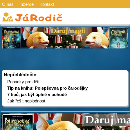
O nás
Inzerce
Kontakt
Nepřehlédněte:
Pohádky pro děti
Tip na knihu: Polepšovna pro čarodějky
7 tipů, jak být úplně v pohodě
Jak řešit neplodnost