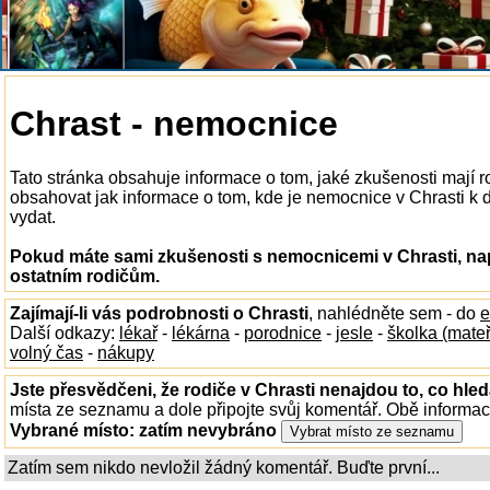
Chrast - nemocnice
Tato stránka obsahuje informace o tom, jaké zkušenosti mají 
obsahovat jak informace o tom, kde je nemocnice v Chrasti k dis
vydat.
Pokud máte sami zkušenosti s nemocnicemi v Chrasti, nap
ostatním rodičům.
Zajímají-li vás podrobnosti o Chrasti
, nahlédněte sem - do
e
Další odkazy:
lékař
-
lékárna
-
porodnice
-
jesle
-
školka (mate
volný čas
-
nákupy
Jste přesvědčeni, že rodiče v Chrasti nenajdou to, co hled
místa ze seznamu a dole připojte svůj komentář. Obě informa
Vybrané místo:
zatím nevybráno
Zatím sem nikdo nevložil žádný komentář. Buďte první...