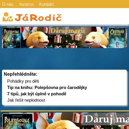
O nás
Inzerce
Kontakt
Nepřehlédněte:
Pohádky pro děti
Tip na knihu: Polepšovna pro čarodějky
7 tipů, jak být úplně v pohodě
Jak řešit neplodnost