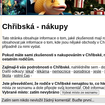
Chřibská - nákupy
Tato stránka obsahuje informace o tom, jaké zkušenosti mají
obsahovat jak informace o tom, kde jsou nějaké obchody v Chřib
případně za nimi vydat.
Pokud máte sami zkušenosti s nakupováním v Chřibské, n
ostatním rodičům.
Zajímají-li vás podrobnosti o Chřibské
, nahlédněte sem - d
Další odkazy:
lékař
-
lékárna
-
nemocnice
-
porodnice
-
jesle
-
škola
-
volný čas
-
Jste přesvědčeni, že rodiče v Chřibské nenajdou to, co hl
místa ze seznamu a dole připojte svůj komentář. Obě informa
Vybrané místo:
zatím nevybráno
Zatím sem nikdo nevložil žádný komentář. Buďte první...