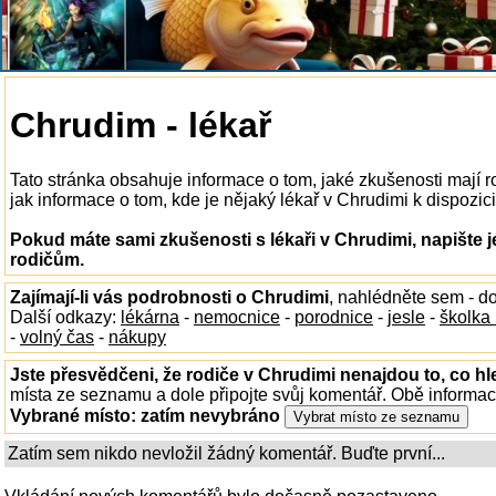
Chrudim - lékař
Tato stránka obsahuje informace o tom, jaké zkušenosti mají r
jak informace o tom, kde je nějaký lékař v Chrudimi k dispozici,
Pokud máte sami zkušenosti s lékaři v Chrudimi, napište 
rodičům.
Zajímají-li vás podrobnosti o Chrudimi
, nahlédněte sem - d
Další odkazy:
lékárna
-
nemocnice
-
porodnice
-
jesle
-
školka
-
volný čas
-
nákupy
Jste přesvědčeni, že rodiče v Chrudimi nenajdou to, co hl
místa ze seznamu a dole připojte svůj komentář. Obě informa
Vybrané místo:
zatím nevybráno
Zatím sem nikdo nevložil žádný komentář. Buďte první...