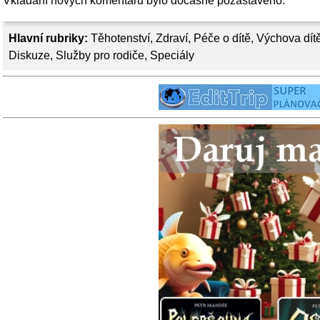
Vkládání nových komentářů bylo dočasně pozastaveno.
Hlavní rubriky:
Těhotenství
,
Zdraví
,
Péče o dítě
,
Výchova dít
Diskuze
,
Služby pro rodiče
,
Speciály