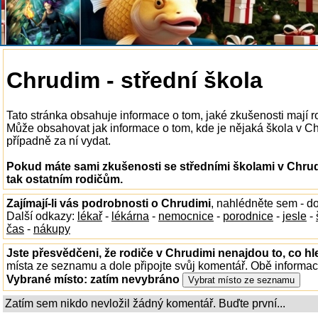
Chrudim - střední škola
Tato stránka obsahuje informace o tom, jaké zkušenosti mají r
Může obsahovat jak informace o tom, kde je nějaká škola v Chru
případně za ní vydat.
Pokud máte sami zkušenosti se středními školami v Chrud
tak ostatním rodičům.
Zajímají-li vás podrobnosti o Chrudimi
, nahlédněte sem - d
Další odkazy:
lékař
-
lékárna
-
nemocnice
-
porodnice
-
jesle
-
čas
-
nákupy
Jste přesvědčeni, že rodiče v Chrudimi nenajdou to, co hl
místa ze seznamu a dole připojte svůj komentář. Obě informa
Vybrané místo:
zatím nevybráno
Zatím sem nikdo nevložil žádný komentář. Buďte první...