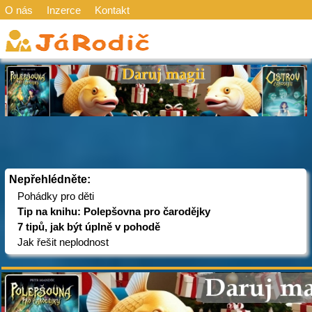
O nás
Inzerce
Kontakt
Nepřehlédněte:
Pohádky pro děti
Tip na knihu: Polepšovna pro čarodějky
7 tipů, jak být úplně v pohodě
Jak řešit neplodnost