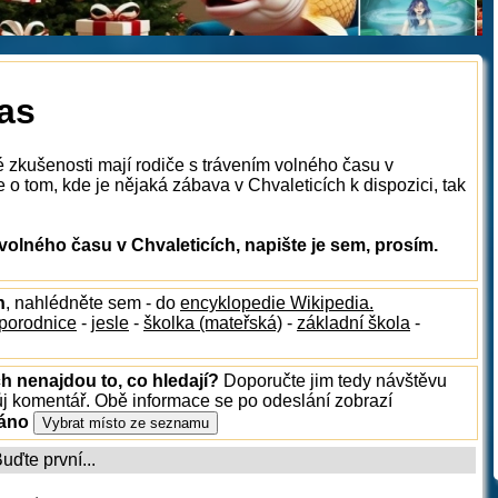
čas
é zkušenosti mají rodiče s trávením volného času v
o tom, kde je nějaká zábava v Chvaleticích k dispozici, tak
olného času v Chvaleticích, napište je sem, prosím.
h
, nahlédněte sem - do
encyklopedie Wikipedia.
porodnice
-
jesle
-
školka (mateřská)
-
základní škola
-
ch nenajdou to, co hledají?
Doporučte jim tedy návštěvu
ůj komentář. Obě informace se po odeslání zobrazí
ráno
ďte první...