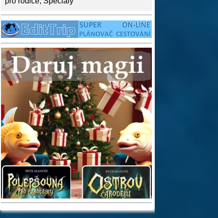
pro rodiče
,
Speciály