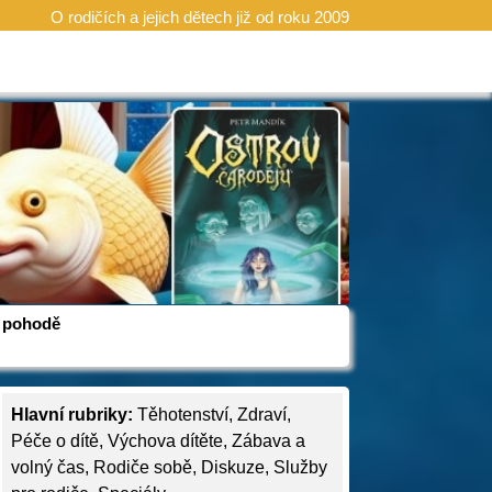
O rodičích a jejich dětech již od roku 2009
 v pohodě
Hlavní rubriky:
Těhotenství
,
Zdraví
,
Péče o dítě
,
Výchova dítěte
,
Zábava a
volný čas
,
Rodiče sobě
,
Diskuze
,
Služby