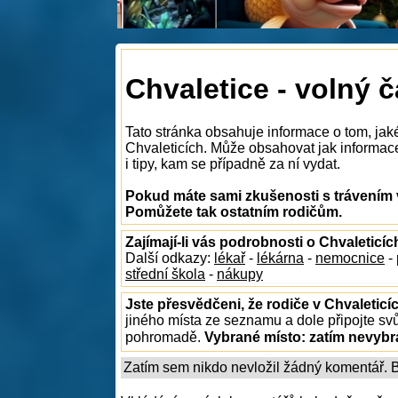
Chvaletice - volný 
Tato stránka obsahuje informace o tom, jak
Chvaleticích. Může obsahovat jak informace 
i tipy, kam se případně za ní vydat.
Pokud máte sami zkušenosti s trávením v
Pomůžete tak ostatním rodičům.
Zajímají-li vás podrobnosti o Chvaleticíc
Další odkazy:
lékař
-
lékárna
-
nemocnice
-
střední škola
-
nákupy
Jste přesvědčeni, že rodiče v Chvaleticí
jiného místa ze seznamu a dole připojte sv
pohromadě.
Vybrané místo:
zatím nevyb
Zatím sem nikdo nevložil žádný komentář. Bu