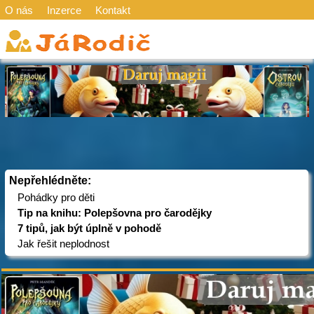
O nás
Inzerce
Kontakt
Nepřehlédněte:
Pohádky pro děti
Tip na knihu: Polepšovna pro čarodějky
7 tipů, jak být úplně v pohodě
Jak řešit neplodnost