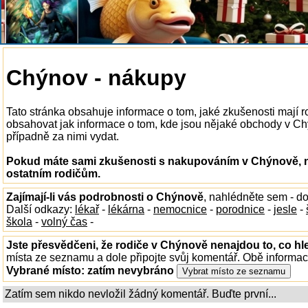
Chýnov - nákupy
Tato stránka obsahuje informace o tom, jaké zkušenosti mají
obsahovat jak informace o tom, kde jsou nějaké obchody v Chýn
případně za nimi vydat.
Pokud máte sami zkušenosti s nakupováním v Chýnově, na
ostatním rodičům.
Zajímají-li vás podrobnosti o Chýnově
, nahlédněte sem - d
Další odkazy:
lékař
-
lékárna
-
nemocnice
-
porodnice
-
jesle
-
škola
-
volný čas
-
Jste přesvědčeni, že rodiče v Chýnově nenajdou to, co hl
místa ze seznamu a dole připojte svůj komentář. Obě informa
Vybrané místo:
zatím nevybráno
Zatím sem nikdo nevložil žádný komentář. Buďte první...