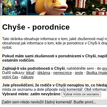
Chyše - porodnice
Tato stránka obsahuje informace o tom, jaké zkušenosti mají 
obsahovat jak informace o tom, kde je porodnice v Chyši k dispo
vydat.
Pokud máte sami zkušenosti s porodnicemi v Chyši, napiš
ostatním rodičům.
Zajímají-li vás podrobnosti o Chyši
, nahlédněte sem - do
en
Další odkazy:
lékař
-
lékárna
-
nemocnice
-
jesle
-
školka (mat
volný čas
-
nákupy
Jste přesvědčeni, že rodiče v Chyši nenajdou to, co hledaj
místa ze seznamu a dole připojte svůj komentář. Obě informa
Vybrané místo:
zatím nevybráno
Zatím sem nikdo nevložil žádný komentář. Buďte první...