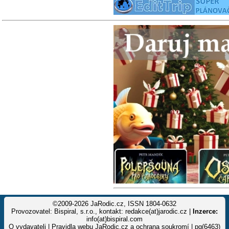
©2009-2026 JaRodic.cz, ISSN 1804-0632
Provozovatel: Bispiral, s.r.o., kontakt: redakce(at)jarodic.cz |
Inzerce:
info(at)bispiral.com
O vydavateli
|
Pravidla webu JaRodic.cz a ochrana soukromí
| pg(6463)