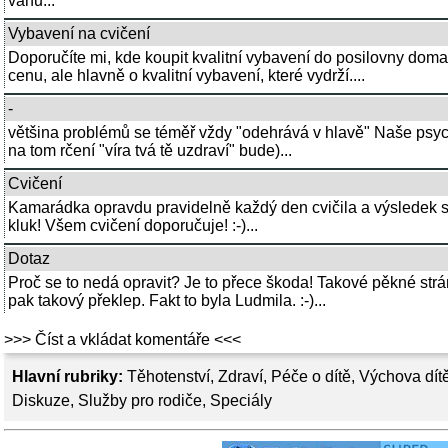
váhu...
Vybavení na cvičení
Doporučíte mi, kde koupit kvalitní vybavení do posilovny dom
cenu, ale hlavně o kvalitní vybavení, které vydrží....
-
většina problémů se téměř vždy "odehrává v hlavě" Naše psych
na tom rčení "víra tvá tě uzdraví" bude)...
Cvičení
Kamarádka opravdu pravidelně každý den cvičila a výsledek se 
kluk! Všem cvičení doporučuje! :-)...
Dotaz
Proč se to nedá opravit? Je to přece škoda! Takové pěkné str
pak takový překlep. Fakt to byla Ludmila. :-)...
>>> Číst a vkládat komentáře <<<
Hlavní rubriky:
Těhotenství
,
Zdraví
,
Péče o dítě
,
Výchova dít
Diskuze
,
Služby pro rodiče
,
Speciály