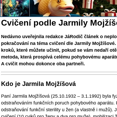
Cvičení podle Jarmily Mojží
Nedávno uveřejnila redakce JáRodič článek o neplod
pokračování na téma cvičení dle Jarmily Mojžíšové
kroků, které můžete učinit, pokud se vám nedaří ot
metoda, která prospívá celému pohybovému aparátu a
A cvičit mohou dokonce oba partneři.
Kdo je Jarmila Mojžíšová
Paní Jarmila Mojžíšová (25.10.1932 – 3.1.1992) byla fy
odstraňováním funkčních poruch pohybového aparátu. P
odstraňování funkční sterility u žen (a vlastně i mužů)
cvičení (10 cviků pro ženy a dva pro muže), mobilizaci 