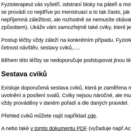
Fyzioterapeut vás vyšetří, odstraní bloky na páteři a mo
se provádí co nejdříve po menstruaci a to tak často, jak
nepříjemná záležitost, ale rozhodně se nemusíte obávat 
způsobem). Ukáže vám samozřejmě také cviky, které je
Postup léčby vždy záleží na konkrétním případu. Fyzio
četnost návštěv, sestavy cviků,….
Během této léčby se nedoporučuje podstupovat jinou lé
Sestava cviků
Existuje doporučená sestava cviků, která je zaměřena 
uvolnění a posílení svalů. Cviky nejsou náročné, ale mu
vždy prováděny v daném pořadí a dle daných pravidel.
Přehled cviků můžete najít například
zde
.
A nebo také
v tomto dokumentu PDF
(vyžaduje např.Ac