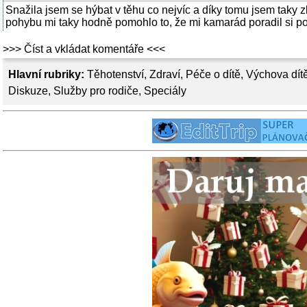
Snažila jsem se hýbat v těhu co nejvíc a díky tomu jsem taky
pohybu mi taky hodně pomohlo to, že mi kamarád poradil si poř
>>> Číst a vkládat komentáře <<<
Hlavní rubriky:
Těhotenství
,
Zdraví
,
Péče o dítě
,
Výchova dít
Diskuze
,
Služby pro rodiče
,
Speciály