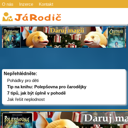
O nás
Inzerce
Kontakt
Nepřehlédněte:
Pohádky pro děti
Tip na knihu: Polepšovna pro čarodějky
7 tipů, jak být úplně v pohodě
Jak řešit neplodnost