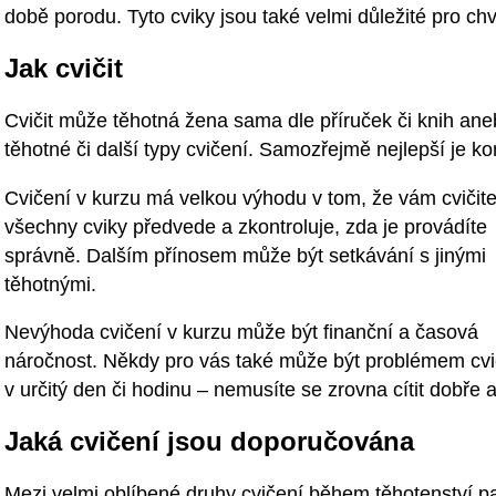
době porodu. Tyto cviky jsou také velmi důležité pro chví
Jak cvičit
Cvičit může těhotná žena sama dle příruček či knih an
těhotné či další typy cvičení. Samozřejmě nejlepší je 
Cvičení v kurzu má velkou výhodu v tom, že vám cvičite
všechny cviky předvede a zkontroluje, zda je provádíte
správně. Dalším přínosem může být setkávání s jinými
těhotnými.
Nevýhoda cvičení v kurzu může být finanční a časová
náročnost. Někdy pro vás také může být problémem cvi
v určitý den či hodinu – nemusíte se zrovna cítit dobře 
Jaká cvičení jsou doporučována
Mezi velmi oblíbené druhy cvičení během těhotenství patř