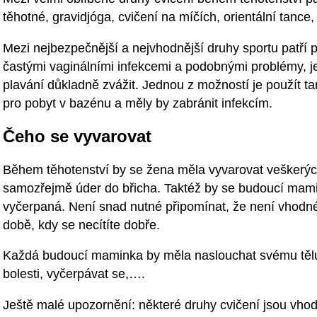
těhotné, gravidjóga, cvičení na míčích, orientální tanc
Mezi nejbezpečnější a nejvhodnější druhy sportu patří 
častými vaginálními infekcemi a podobnými problémy, j
plavání důkladně zvážit. Jednou z možností je použít t
pro pobyt v bazénu a měly by zabránit infekcím.
Čeho se vyvarovat
Během těhotenství by se žena měla vyvarovat veškerých
samozřejmě úder do břicha. Taktéž by se budoucí mamin
vyčerpaná. Není snad nutné připomínat, že není vhodné 
době, kdy se necítíte dobře.
Každá budoucí maminka by měla naslouchat svému tělu
bolesti, vyčerpávat se,….
Ještě malé upozornění: některé druhy cvičení jsou vhod