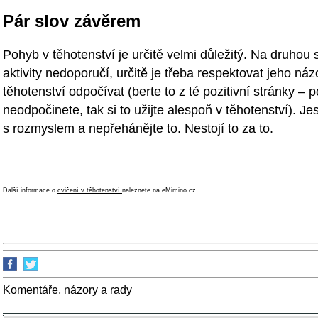
Pár slov závěrem
Pohyb v těhotenství je určitě velmi důležitý. Na druhou 
aktivity nedoporučí, určitě je třeba respektovat jeho ná
těhotenství odpočívat (berte to z té pozitivní stránky 
neodpočinete, tak si to užijte alespoň v těhotenství). Jes
s rozmyslem a nepřehánějte to. Nestojí to za to.
Další informace o
cvičení v těhotenství
naleznete na eMimino.cz
Komentáře, názory a rady