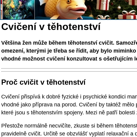
Cvičení v těhotenství
Většina žen může během těhotenství cvičit. Samozřej
omezení, kterými je třeba se řídit, aby bylo miminko
vhodné možnost cvičení konzultovat s ošetřujícím 
Proč cvičit v těhotenství
Cvičení přispívá k dobré fyzické i psychické kondici m
vhodné jako příprava na porod. Cvičení by taktéž mělo 
které jsou s těhotenstvím spojeny. Mezi ně patří bolest
Přestože normálně necvičíte, zkuste si během těhotens
pravidelně cvičit. Určitě se obzvlášť vyplatí relaxační 