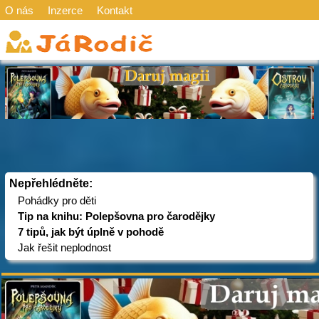
O nás
Inzerce
Kontakt
Nepřehlédněte:
Pohádky pro děti
Tip na knihu: Polepšovna pro čarodějky
7 tipů, jak být úplně v pohodě
Jak řešit neplodnost