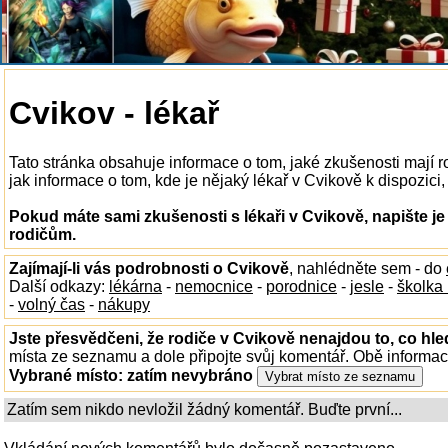
Cvikov - lékař
Tato stránka obsahuje informace o tom, jaké zkušenosti mají 
jak informace o tom, kde je nějaký lékař v Cvikově k dispozici, 
Pokud máte sami zkušenosti s lékaři v Cvikově, napište j
rodičům.
Zajímají-li vás podrobnosti o Cvikově
, nahlédněte sem - do
Další odkazy:
lékárna
-
nemocnice
-
porodnice
-
jesle
-
školka
-
volný čas
-
nákupy
Jste přesvědčeni, že rodiče v Cvikově nenajdou to, co hle
místa ze seznamu a dole připojte svůj komentář. Obě informa
Vybrané místo:
zatím nevybráno
Zatím sem nikdo nevložil žádný komentář. Buďte první...