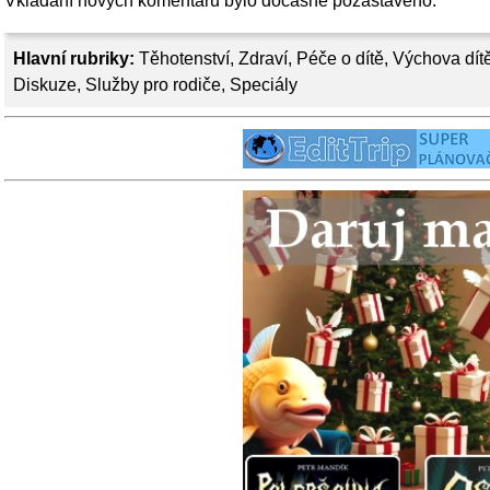
Vkládání nových komentářů bylo dočasně pozastaveno.
Hlavní rubriky:
Těhotenství
,
Zdraví
,
Péče o dítě
,
Výchova dít
Diskuze
,
Služby pro rodiče
,
Speciály