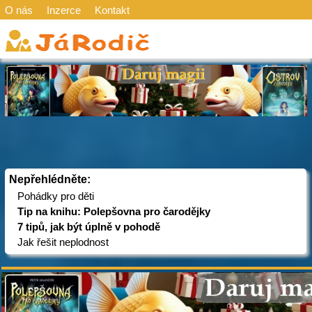
O nás
Inzerce
Kontakt
Nepřehlédněte:
Pohádky pro děti
Tip na knihu: Polepšovna pro čarodějky
7 tipů, jak být úplně v pohodě
Jak řešit neplodnost