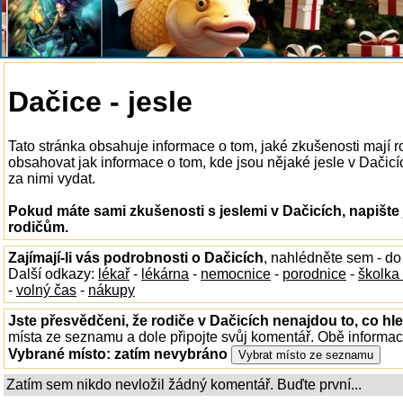
Dačice - jesle
Tato stránka obsahuje informace o tom, jaké zkušenosti mají r
obsahovat jak informace o tom, kde jsou nějaké jesle v Dačicích
za nimi vydat.
Pokud máte sami zkušenosti s jeslemi v Dačicích, napište
rodičům.
Zajímají-li vás podrobnosti o Dačicích
, nahlédněte sem - d
Další odkazy:
lékař
-
lékárna
-
nemocnice
-
porodnice
-
školka
-
volný čas
-
nákupy
Jste přesvědčeni, že rodiče v Dačicích nenajdou to, co hle
místa ze seznamu a dole připojte svůj komentář. Obě informa
Vybrané místo:
zatím nevybráno
Zatím sem nikdo nevložil žádný komentář. Buďte první...