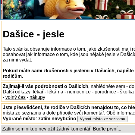
Dašice - jesle
Tato stránka obsahuje informace o tom, jaké zkušenosti mají r
obsahovat jak informace o tom, kde jsou nějaké jesle v Dašicích
za nimi vydat.
Pokud máte sami zkušenosti s jeslemi v Dašicích, napište
rodičům.
Zajímají-li vás podrobnosti o Dašicích
, nahlédněte sem - d
Další odkazy:
lékař
-
lékárna
-
nemocnice
-
porodnice
-
školka
-
volný čas
-
nákupy
Jste přesvědčeni, že rodiče v Dašicích nenajdou to, co hle
místa ze seznamu a dole připojte svůj komentář. Obě informa
Vybrané místo:
zatím nevybráno
Zatím sem nikdo nevložil žádný komentář. Buďte první...