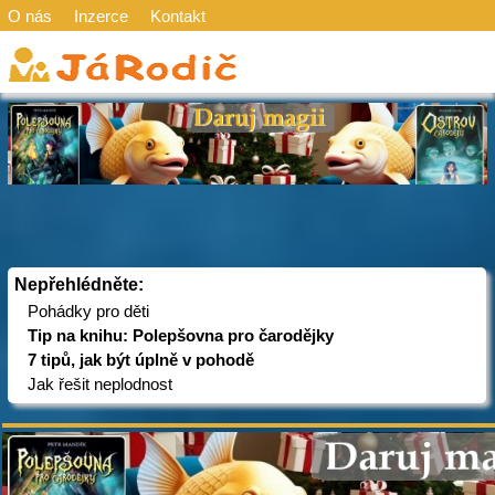
O nás
Inzerce
Kontakt
Nepřehlédněte:
Pohádky pro děti
Tip na knihu: Polepšovna pro čarodějky
7 tipů, jak být úplně v pohodě
Jak řešit neplodnost