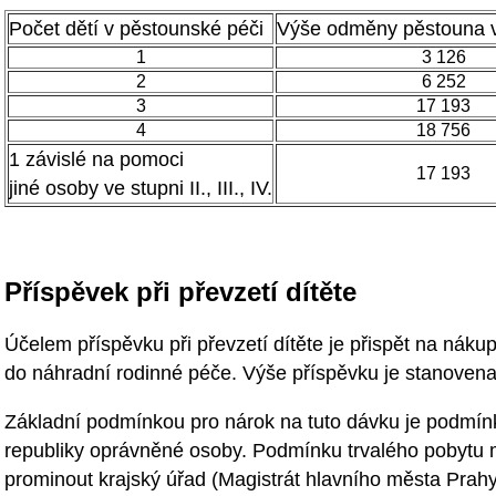
Počet dětí v pěstounské péči
Výše odměny pěstouna 
1
3 126
2
6 252
3
17 193
4
18 756
1 závislé na pomoci
17 193
jiné osoby ve stupni II., III., IV.
Příspěvek při převzetí dítěte
Účelem příspěvku při převzetí dítěte je přispět na nákup
do náhradní rodinné péče. Výše příspěvku je stanovena
Základní podmínkou pro nárok na tuto dávku je podmín
republiky oprávněné osoby. Podmínku trvalého pobytu
prominout krajský úřad (Magistrát hlavního města Prahy