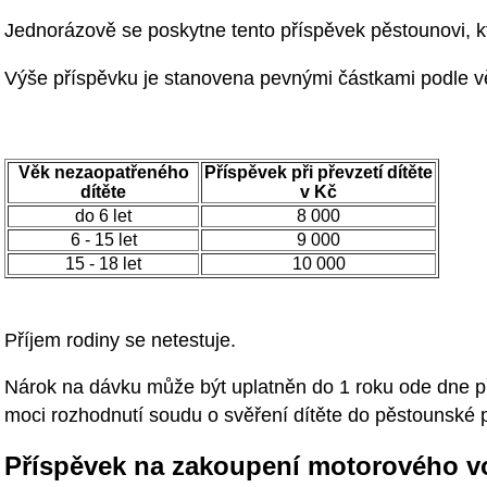
Jednorázově se poskytne tento příspěvek pěstounovi, kt
Výše příspěvku je stanovena pevnými částkami podle vě
Věk nezaopatřeného
Příspěvek při převzetí dítěte
dítěte
v Kč
do 6 let
8 000
6 - 15 let
9 000
15 - 18 let
10 000
Příjem rodiny se netestuje.
Nárok na dávku může být uplatněn do 1 roku ode dne př
moci rozhodnutí soudu o svěření dítěte do pěstounské 
Příspěvek na zakoupení motorového v