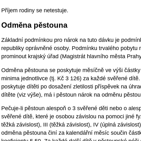
Příjem rodiny se netestuje.
Odměna pěstouna
Základní podmínkou pro nárok na tuto dávku je podmín
republiky oprávněné osoby. Podmínku trvalého pobytu
prominout krajský úřad (Magistrát hlavního města Prahy
Odměna pěstouna se poskytuje měsíčně ve výši částky 
minima jednotlivce (tj. Kč 3 126) za každé svěřené dítě
poskytuje dítěti po dosažení zletilosti příspěvek na úhr
dítěte (viz výše), má i pěstoun nárok na odměnu pěstou
Pečuje-li pěstoun alespoň o 3 svěřené děti nebo o ales
svěřené dítě, které je osobou závislou na pomoci jiné fy
těžká závislost), III (těžká závislost), IV (úplná závislo
odměna pěstouna činí za kalendářní měsíc součin částk