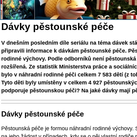
Dávky pěstounské péče
V dnešním posledním díle seriálu na téma dávek stá
připravili informace k dávkám pěstounské péče. Pě
rodinné výchovy. Podle odborníků není pěstounská 
rozšířená. Ze statistik Ministerstva práce a sociálníc
bylo v náhradní rodinné péči celkem 7 583 dětí (z t
Tyto děti byly umístěny v celkem 4 927 pěstounských
podporuje pěstounskou péči? Na jaké dávky mají pě
Dávky pěstounské péče
Pěstounská péče je formou náhradní rodinné výchovy. 
na jeho žádost v případech, kdy se o něj vlastní rodič