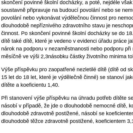
skončení povinné školní docházky, a poté, nejdéle však 
soustavně připravuje na budoucí povolání nebo se nem
povolání nebo vykonávat výdělečnou činnost pro nemo
dlouhodobě nepříznivého zdravotního stavu je nescho
činnost. Po skončení povinné školní docházky se do 18
dítě také dítě, které je vedeno v evidenci úřadu práce
nárok na podporu v nezaměstnanosti nebo podporu při re
měsíčně ve výši 2,3násobku částky životního minima toh
Výše příspěvku pro zaopatřené nezletilé dítě (dítě od s
15 let do 18 let, které je výdělečně činné) se stanoví j
dítěte a koeficientu 1,40.
Při stanovení výše příspěvku na úhradu potřeb dítěte se
násobí v případě, že jde o dlouhodobě nemocné dítě, koe
dlouhodobě zdravotně postižené, násobí se koeficientem
dlouhodobě těžce zdravotně postižené, koeficientem 3,