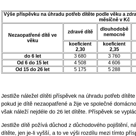
Výše příspěvku na úhradu potřeb dítěte podle věku a zdra
měsíčně v Kč
dlouhodobě
zdravé dítě
nemocné
Nezaopatřené dítě ve
věku
koeficient
koeficient
2,30
2,35
do 6 let
3 680
3 760
Od 6 do 15 let
4 508
4 606
Od 15 do 26 let
5 175
5 288
Jestliže náležel dítěti příspěvek na úhradu potřeb dítěte k
pokud je dítě nezaopatřené a žije ve společné domácn
však náleží nejdéle do 26 let dítěte. Příspěvek se vyplácí
Jestliže dítě požívá důchod z důchodového pojištění, n
dítěte, jen je-li vyšší, a to ve výši rozdílu mezi tímto 