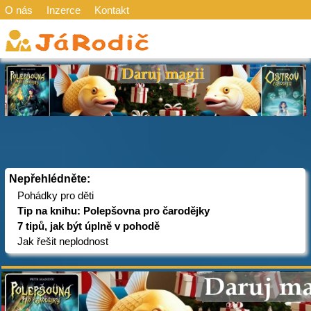
O nás
Inzerce
Kontakt
Nepřehlédněte:
Pohádky pro děti
Tip na knihu: Polepšovna pro čarodějky
7 tipů, jak být úplně v pohodě
Jak řešit neplodnost