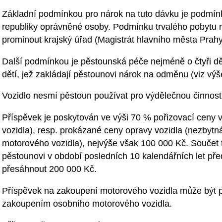
Základní podmínkou pro nárok na tuto dávku je podmín
republiky oprávněné osoby. Podmínku trvalého pobytu
prominout krajský úřad (Magistrát hlavního města Prahy
Další podmínkou je pěstounská péče nejméně o čtyři dět
dětí, jež zakládají pěstounovi nárok na odměnu (viz výš
Vozidlo nesmí pěstoun používat pro výdělečnou činnost
Příspěvek je poskytován ve výši 70 % pořizovací ceny
vozidla), resp. prokázané ceny opravy vozidla (nezbyt
motorového vozidla), nejvýše však 100 000 Kč. Součet 
pěstounovi v období posledních 10 kalendářních let p
přesáhnout 200 000 Kč.
Příspěvek na zakoupení motorového vozidla může být p
zakoupením osobního motorového vozidla.