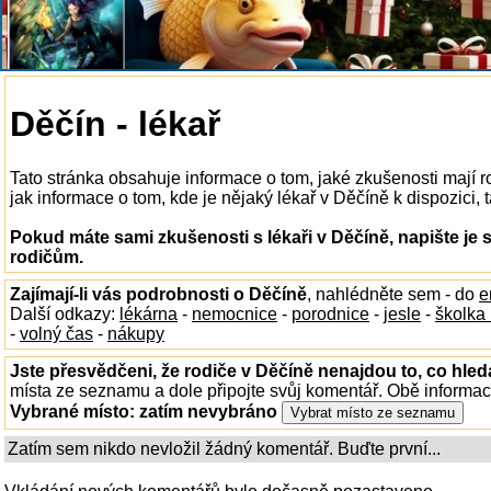
Děčín - lékař
Tato stránka obsahuje informace o tom, jaké zkušenosti mají 
jak informace o tom, kde je nějaký lékař v Děčíně k dispozici, t
Pokud máte sami zkušenosti s lékaři v Děčíně, napište je
rodičům.
Zajímají-li vás podrobnosti o Děčíně
, nahlédněte sem - do
e
Další odkazy:
lékárna
-
nemocnice
-
porodnice
-
jesle
-
školka
-
volný čas
-
nákupy
Jste přesvědčeni, že rodiče v Děčíně nenajdou to, co hled
místa ze seznamu a dole připojte svůj komentář. Obě informa
Vybrané místo:
zatím nevybráno
Zatím sem nikdo nevložil žádný komentář. Buďte první...