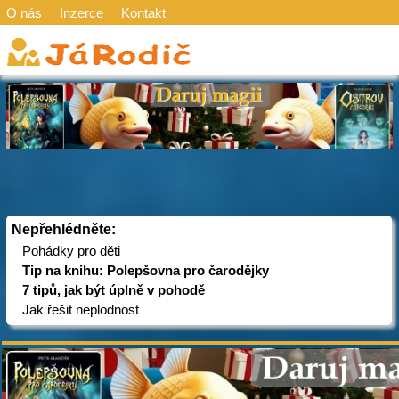
O nás
Inzerce
Kontakt
Nepřehlédněte:
Pohádky pro děti
Tip na knihu: Polepšovna pro čarodějky
7 tipů, jak být úplně v pohodě
Jak řešit neplodnost