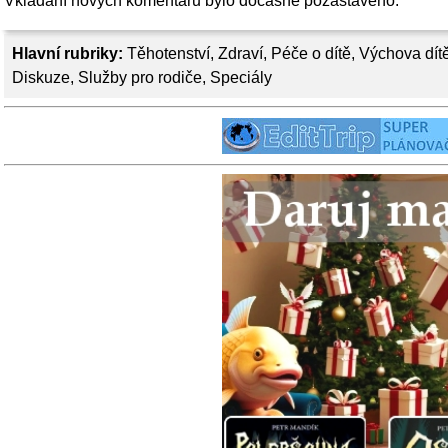
Vkládání nových komentářů bylo dočasně pozastaveno.
Hlavní rubriky:
Těhotenství
,
Zdraví
,
Péče o dítě
,
Výchova dít
Diskuze
,
Služby pro rodiče
,
Speciály