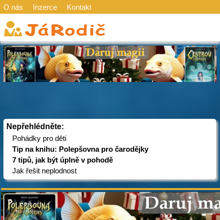
O nás
Inzerce
Kontakt
Nepřehlédněte:
Pohádky pro děti
Tip na knihu: Polepšovna pro čarodějky
7 tipů, jak být úplně v pohodě
Jak řešit neplodnost