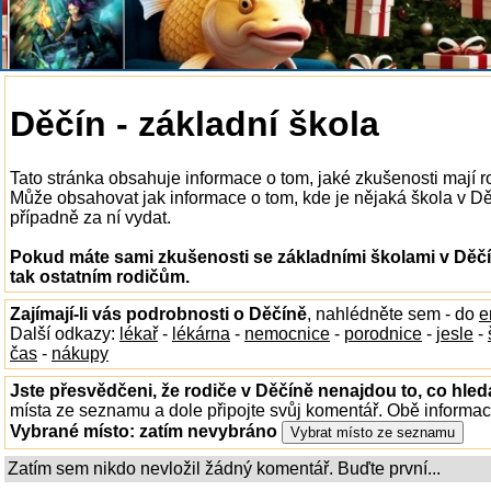
Děčín - základní škola
Tato stránka obsahuje informace o tom, jaké zkušenosti mají r
Může obsahovat jak informace o tom, kde je nějaká škola v Děčí
případně za ní vydat.
Pokud máte sami zkušenosti se základními školami v Děčí
tak ostatním rodičům.
Zajímají-li vás podrobnosti o Děčíně
, nahlédněte sem - do
e
Další odkazy:
lékař
-
lékárna
-
nemocnice
-
porodnice
-
jesle
-
čas
-
nákupy
Jste přesvědčeni, že rodiče v Děčíně nenajdou to, co hled
místa ze seznamu a dole připojte svůj komentář. Obě informa
Vybrané místo:
zatím nevybráno
Zatím sem nikdo nevložil žádný komentář. Buďte první...