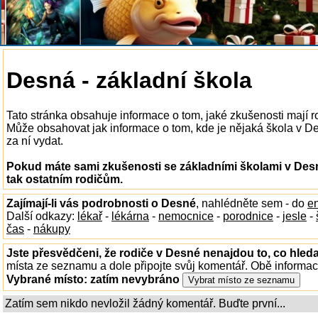
Desná - základní škola
Tato stránka obsahuje informace o tom, jaké zkušenosti mají 
Může obsahovat jak informace o tom, kde je nějaká škola v Des
za ní vydat.
Pokud máte sami zkušenosti se základními školami v Desn
tak ostatním rodičům.
Zajímají-li vás podrobnosti o Desné
, nahlédněte sem - do
e
Další odkazy:
lékař
-
lékárna
-
nemocnice
-
porodnice
-
jesle
-
čas
-
nákupy
Jste přesvědčeni, že rodiče v Desné nenajdou to, co hleda
místa ze seznamu a dole připojte svůj komentář. Obě informa
Vybrané místo:
zatím nevybráno
Zatím sem nikdo nevložil žádný komentář. Buďte první...