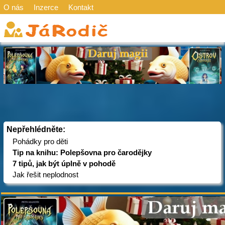
O nás
Inzerce
Kontakt
Nepřehlédněte:
Pohádky pro děti
Tip na knihu: Polepšovna pro čarodějky
7 tipů, jak být úplně v pohodě
Jak řešit neplodnost