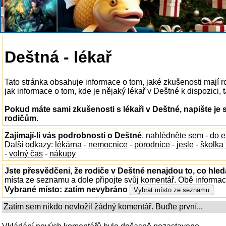
Deštná - lékař
Tato stránka obsahuje informace o tom, jaké zkušenosti mají 
jak informace o tom, kde je nějaký lékař v Deštné k dispozici, t
Pokud máte sami zkušenosti s lékaři v Deštné, napište je
rodičům.
Zajímají-li vás podrobnosti o Deštné
, nahlédněte sem - do
e
Další odkazy:
lékárna
-
nemocnice
-
porodnice
-
jesle
-
školka
-
volný čas
-
nákupy
Jste přesvědčeni, že rodiče v Deštné nenajdou to, co hled
místa ze seznamu a dole připojte svůj komentář. Obě informa
Vybrané místo:
zatím nevybráno
Zatím sem nikdo nevložil žádný komentář. Buďte první...