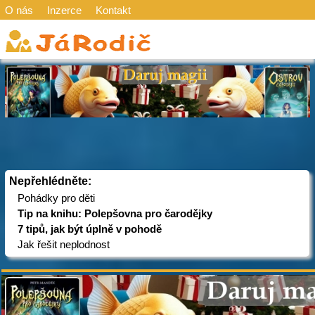
O nás
Inzerce
Kontakt
Nepřehlédněte:
Pohádky pro děti
Tip na knihu: Polepšovna pro čarodějky
7 tipů, jak být úplně v pohodě
Jak řešit neplodnost