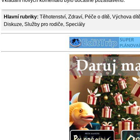
Vkládání nových komentářů bylo dočasně pozastaveno.
Hlavní rubriky:
Těhotenství
,
Zdraví
,
Péče o dítě
,
Výchova dít
Diskuze
,
Služby pro rodiče
,
Speciály