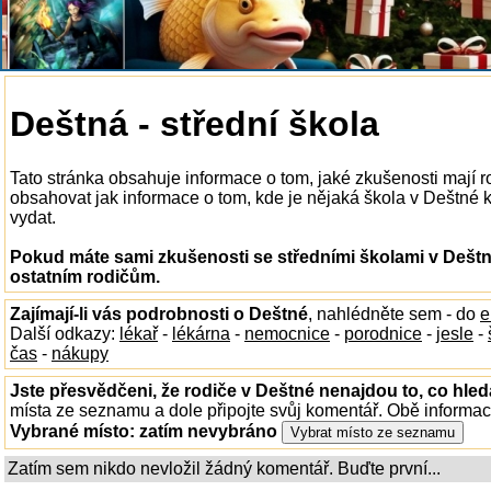
Deštná - střední škola
Tato stránka obsahuje informace o tom, jaké zkušenosti mají 
obsahovat jak informace o tom, kde je nějaká škola v Deštné k d
vydat.
Pokud máte sami zkušenosti se středními školami v Deštn
ostatním rodičům.
Zajímají-li vás podrobnosti o Deštné
, nahlédněte sem - do
e
Další odkazy:
lékař
-
lékárna
-
nemocnice
-
porodnice
-
jesle
-
čas
-
nákupy
Jste přesvědčeni, že rodiče v Deštné nenajdou to, co hled
místa ze seznamu a dole připojte svůj komentář. Obě informa
Vybrané místo:
zatím nevybráno
Zatím sem nikdo nevložil žádný komentář. Buďte první...