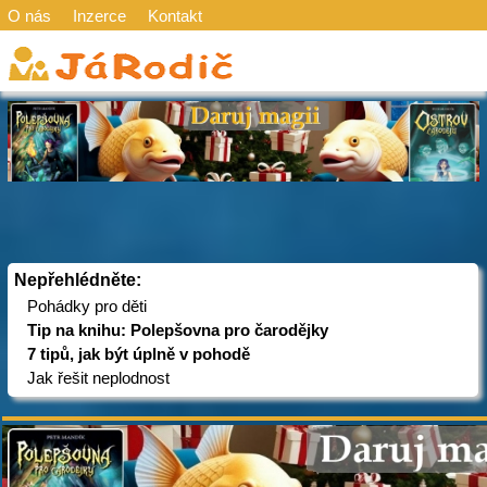
O nás
Inzerce
Kontakt
Nepřehlédněte:
Pohádky pro děti
Tip na knihu: Polepšovna pro čarodějky
7 tipů, jak být úplně v pohodě
Jak řešit neplodnost