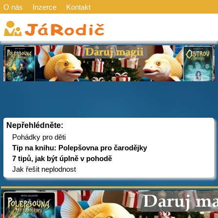
O nás
Inzerce
Kontakt
Nepřehlédněte:
Pohádky pro děti
Tip na knihu: Polepšovna pro čarodějky
7 tipů, jak být úplně v pohodě
Jak řešit neplodnost