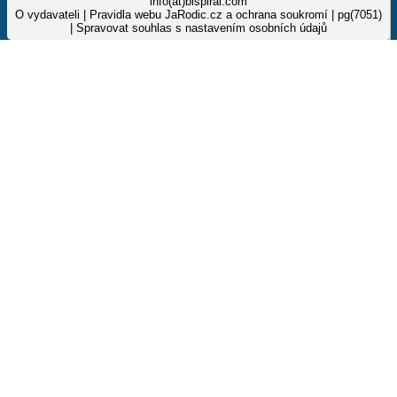
info(at)bispiral.com
O vydavateli
|
Pravidla webu JaRodic.cz a ochrana soukromí
| pg(7051)
|
Spravovat souhlas s nastavením osobních údajů