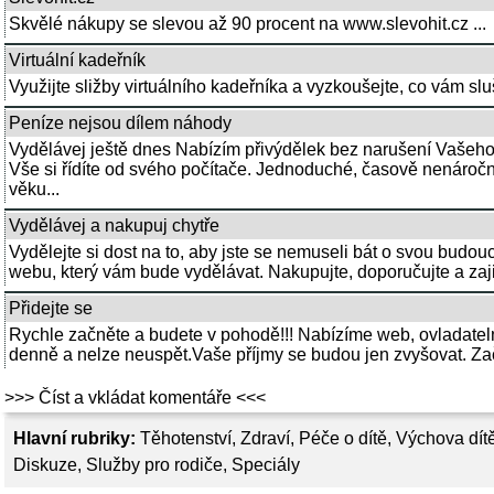
Skvělé nákupy se slevou až 90 procent na www.slevohit.cz ...
Virtuální kadeřník
Využijte sližby virtuálního kadeřníka a vyzkoušejte, co vám s
Peníze nejsou dílem náhody
Vydělávej ještě dnes Nabízím přivýdělek bez narušení Vašeh
Vše si řídíte od svého počítače. Jednoduché, časově nenároč
věku...
Vydělávej a nakupuj chytře
Vydělejte si dost na to, aby jste se nemuseli bát o svou budo
webu, který vám bude vydělávat. Nakupujte, doporučujte a zaj
Přidejte se
Rychle začněte a budete v pohodě!!! Nabízíme web, ovladatel
denně a nelze neuspět.Vaše příjmy se budou jen zvyšovat. Zač
>>> Číst a vkládat komentáře <<<
Hlavní rubriky:
Těhotenství
,
Zdraví
,
Péče o dítě
,
Výchova dít
Diskuze
,
Služby pro rodiče
,
Speciály