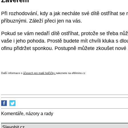
Při rozhodování, kdy a jak necháte své dítě ostříhat se 
příbuznými. Záleží přeci jen na vás.
Pokud se vám nedaří dítě ostříhat, protože se třeba nůže
vaše i jeho pohoda. Prostě budete mít chvíli kluka s dlo
ofinu přidržet sponkou. Postupně můžete zkoušet nové „t
Další informace o
účesech pro malé holčičky
naleznete na eMimino.cz
Komentáře, názory a rady
Slevohit.cz