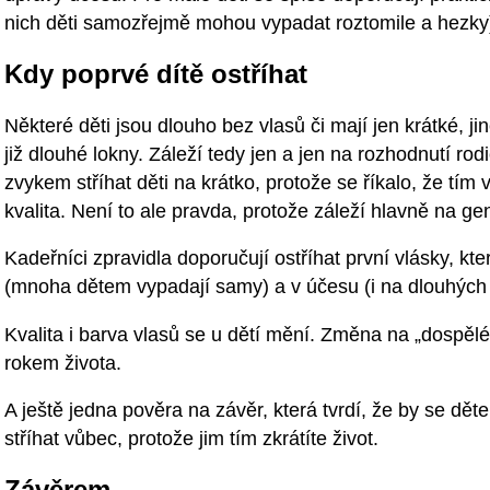
nich děti samozřejmě mohou vypadat roztomile a hezky
Kdy poprvé dítě ostříhat
Některé děti jsou dlouho bez vlasů či mají jen krátké, 
již dlouhé lokny. Záleží tedy jen a jen na rozhodnutí rodi
zvykem stříhat děti na krátko, protože se říkalo, že tím 
kvalita. Není to ale pravda, protože záleží hlavně na g
Kadeřníci zpravidla doporučují ostříhat první vlásky, kt
(mnoha dětem vypadají samy) a v účesu (i na dlouhých
Kvalita i barva vlasů se u dětí mění. Změna na „dospělé
rokem života.
A ještě jedna pověra na závěr, která tvrdí, že by se dě
stříhat vůbec, protože jim tím zkrátíte život.
Závěrem