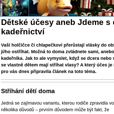
Dětské účesy aneb Jdeme s 
kadeřnictví
Vaší holčičce či chlapečkovi přerůstají vlásky do oblič
jí/ho ostříhat. Možná to doma zvládnete sami, aneb
kadeřníka. Jak to ale vymyslet, když se dcera nebo 
se vlastně dětem mají stříhat vlasy? A který účes 
pro vás dnes připravila článek na toto téma.
Stříhání dětí doma
Jedná se zajímavou variantu, kterou rodiče zpravidla vol
několika důvodů – prvním důvodem může být fakt, že