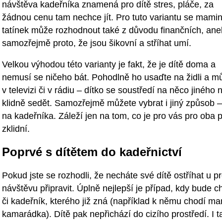
návštěva kadeřníka znamená pro dítě stres, pláče, za
žádnou cenu tam nechce jít. Pro tuto variantu se mamin
tatínek může rozhodnout také z důvodu finančních, an
samozřejmě proto, že jsou šikovní a stříhat umí.
Velkou výhodou této varianty je fakt, že je dítě doma a
nemusí se ničeho bát. Pohodlně ho usaďte na židli a m
v televizi či v rádiu – dítko se soustředí na něco jiného
klidně sedět. Samozřejmě můžete vybrat i jiný způsob – 
na kadeřníka. Záleží jen na tom, co je pro vás pro oba př
zklidní.
Poprvé s dítětem do kadeřnictví
Pokud jste se rozhodli, že necháte své dítě ostříhat u pro
návštěvu připravit. Úplně nejlepší je případ, kdy bude c
či kadeřník, kterého již zná (například k němu chodí mam
kamarádka). Dítě pak nepřichází do cizího prostředí. I t