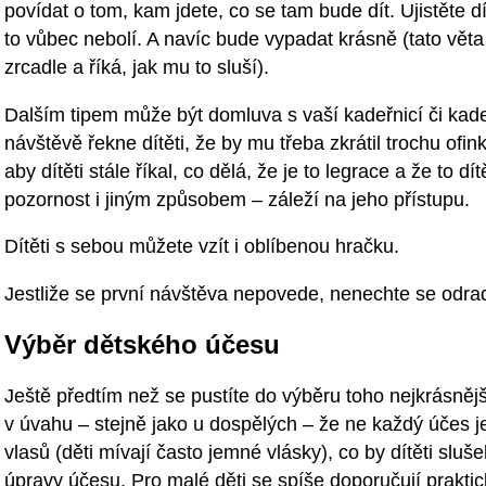
povídat o tom, kam jdete, co se tam bude dít. Ujistěte 
to vůbec nebolí. A navíc bude vypadat krásně (tato věta
zrcadle a říká, jak mu to sluší).
Dalším tipem může být domluva s vaší kadeřnicí či kade
návštěvě řekne dítěti, že by mu třeba zkrátil trochu ofin
aby dítěti stále říkal, co dělá, že je to legrace a že to 
pozornost i jiným způsobem – záleží na jeho přístupu.
Dítěti s sebou můžete vzít i oblíbenou hračku.
Jestliže se první návštěva nepovede, nenechte se odrad
Výběr dětského účesu
Ještě předtím než se pustíte do výběru toho nejkrásnější
v úvahu – stejně jako u dospělých – že ne každý účes j
vlasů (děti mívají často jemné vlásky), co by dítěti sluš
úpravy účesu. Pro malé děti se spíše doporučují prakti