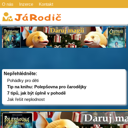
O nás
Inzerce
Kontakt
Nepřehlédněte:
Pohádky pro děti
Tip na knihu: Polepšovna pro čarodějky
7 tipů, jak být úplně v pohodě
Jak řešit neplodnost