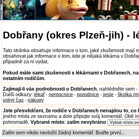
Dobřany (okres Plzeň-jih) - 
Tato stránka obsahuje informace o tom, jaké zkušenosti mají 
obsahovat jak informace o tom, kde je nějaká lékárna v Dobřane
případně za ní vydat.
Pokud máte sami zkušenosti s lékárnami v Dobřanech, nap
ostatním rodičům.
Zajímají-li vás podrobnosti o Dobřanech
, nahlédněte sem -
Další odkazy:
lékař
-
nemocnice
-
porodnice
-
jesle
-
školka (m
volný čas
-
nákupy
Jste přesvědčeni, že rodiče v Dobřanech nenajdou to, co 
jiného místa ze seznamu a dole připojte svůj komentář. Obě i
pohromadě.
Vybrané místo:
zatím nevybráno
Zatím sem nikdo nevložil žádný komentář. Buďte první...