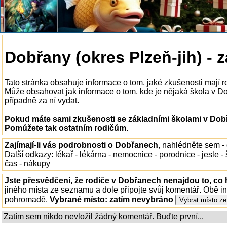
Dobřany (okres Plzeň-jih) - 
Tato stránka obsahuje informace o tom, jaké zkušenosti mají 
Může obsahovat jak informace o tom, kde je nějaká škola v Dob
případně za ní vydat.
Pokud máte sami zkušenosti se základními školami v Dobř
Pomůžete tak ostatním rodičům.
Zajímají-li vás podrobnosti o Dobřanech
, nahlédněte sem -
Další odkazy:
lékař
-
lékárna
-
nemocnice
-
porodnice
-
jesle
-
čas
-
nákupy
Jste přesvědčeni, že rodiče v Dobřanech nenajdou to, co 
jiného místa ze seznamu a dole připojte svůj komentář. Obě i
pohromadě.
Vybrané místo:
zatím nevybráno
Zatím sem nikdo nevložil žádný komentář. Buďte první...